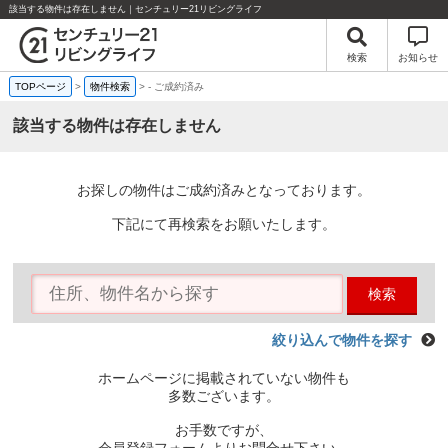
該当する物件は存在しません｜センチュリー21リビングライフ
検索
お知らせ
TOPページ
>
物件検索
>
-
ご成約済み
該当する物件は存在しません
お探しの物件はご成約済みとなっております。
下記にて再検索をお願いたします。
検索
絞り込んで物件を探す
ホームページに掲載されていない物件も
多数ございます。
お手数ですが、
会員登録フォームよりお問合せ下さい。