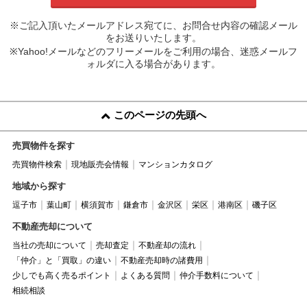
※ご記入頂いたメールアドレス宛てに、お問合せ内容の確認メール
をお送りいたします。
※Yahoo!メールなどのフリーメールをご利用の場合、迷惑メールフ
ォルダに入る場合があります。
このページの先頭へ
売買物件を探す
売買物件検索
現地販売会情報
マンションカタログ
地域から探す
逗子市
葉山町
横須賀市
鎌倉市
金沢区
栄区
港南区
磯子区
不動産売却について
当社の売却について
売却査定
不動産却の流れ
「仲介」と「買取」の違い
不動産売却時の諸費用
少しでも高く売るポイント
よくある質問
仲介手数料について
相続相談