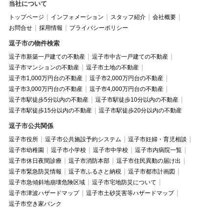
当社について
トップページ
インフォメーション
スタッフ紹介
会社概要
お問合せ
採用情報
プライバシーポリシー
逗子市の物件検索
逗子市新築一戸建ての不動産
逗子市中古一戸建ての不動産
逗子市マンションの不動産
逗子市土地の不動産
逗子市1,000万円台の不動産
逗子市2,000万円台の不動産
逗子市3,000万円台の不動産
逗子市4,000万円台の不動産
逗子市駅徒歩5分以内の不動産
逗子市駅徒歩10分以内の不動産
逗子市駅徒歩15分以内の不動産
逗子市駅徒歩20分以内の不動産
逗子市公共関係
逗子市役所
逗子市公共施設予約システム
逗子市妊婦・育児相談
逗子市幼稚園
逗子市小学校
逗子市中学校
逗子市内病院一覧
逗子市休日夜間診療
逗子市消防本部
逗子市住民異動の届け出
逗子市緊急防災情報
逗子市ふるさと納税
逗子市都市計画図
逗子市急傾斜地崩壊危険区域
逗子市宅地防災について
逗子市津波ハザードマップ
逗子市土砂災害等ハザードマップ
逗子市空き家バンク