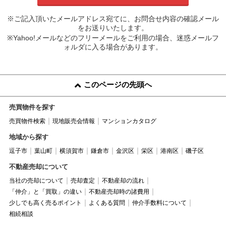
※ご記入頂いたメールアドレス宛てに、お問合せ内容の確認メール
をお送りいたします。
※Yahoo!メールなどのフリーメールをご利用の場合、迷惑メールフ
ォルダに入る場合があります。
このページの先頭へ
売買物件を探す
売買物件検索
現地販売会情報
マンションカタログ
地域から探す
逗子市
葉山町
横須賀市
鎌倉市
金沢区
栄区
港南区
磯子区
不動産売却について
当社の売却について
売却査定
不動産却の流れ
「仲介」と「買取」の違い
不動産売却時の諸費用
少しでも高く売るポイント
よくある質問
仲介手数料について
相続相談