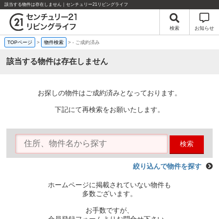
該当する物件は存在しません｜センチュリー21リビングライフ
検索
お知らせ
TOPページ
>
物件検索
>
-
ご成約済み
該当する物件は存在しません
お探しの物件はご成約済みとなっております。
下記にて再検索をお願いたします。
検索
絞り込んで物件を探す
ホームページに掲載されていない物件も
多数ございます。
お手数ですが、
会員登録フォームよりお問合せ下さい。