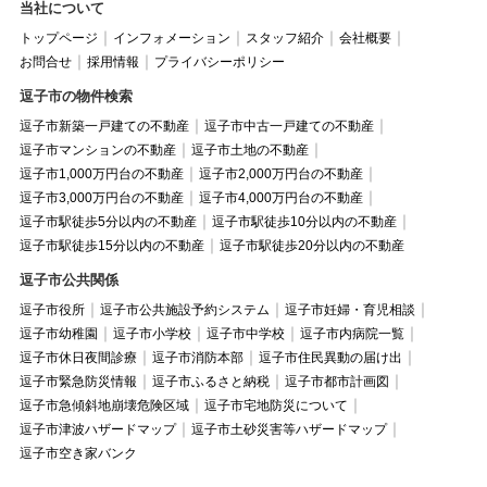
当社について
トップページ
インフォメーション
スタッフ紹介
会社概要
お問合せ
採用情報
プライバシーポリシー
逗子市の物件検索
逗子市新築一戸建ての不動産
逗子市中古一戸建ての不動産
逗子市マンションの不動産
逗子市土地の不動産
逗子市1,000万円台の不動産
逗子市2,000万円台の不動産
逗子市3,000万円台の不動産
逗子市4,000万円台の不動産
逗子市駅徒歩5分以内の不動産
逗子市駅徒歩10分以内の不動産
逗子市駅徒歩15分以内の不動産
逗子市駅徒歩20分以内の不動産
逗子市公共関係
逗子市役所
逗子市公共施設予約システム
逗子市妊婦・育児相談
逗子市幼稚園
逗子市小学校
逗子市中学校
逗子市内病院一覧
逗子市休日夜間診療
逗子市消防本部
逗子市住民異動の届け出
逗子市緊急防災情報
逗子市ふるさと納税
逗子市都市計画図
逗子市急傾斜地崩壊危険区域
逗子市宅地防災について
逗子市津波ハザードマップ
逗子市土砂災害等ハザードマップ
逗子市空き家バンク