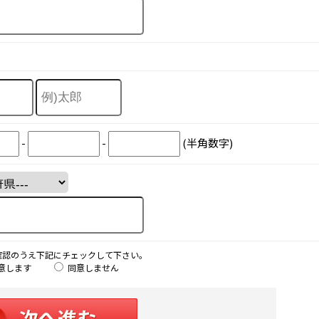
-
-
(半角数字)
確認のうえ下記にチェックして下さい。
意します
同意しません