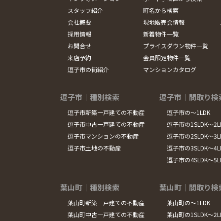
スタッフ紹介
町名から検索
会社概要
現地販売会情報
採用情報
新着物件一覧
お問合せ
プライスダウン物件一覧
来店予約
会員限定物件一覧
逗子市の街紹介
マンションカタログ
逗子市｜種別検索
逗子市｜間取り検
逗子市新築一戸建ての不動産
逗子市の～1LDK
逗子市中古一戸建ての不動産
逗子市の1SLDK～2L
逗子市マンションの不動産
逗子市の2SLDK～3L
逗子市土地の不動産
逗子市の3SLDK～4L
逗子市の4SLDK～5
葉山町｜種別検索
葉山町｜間取り検
葉山町新築一戸建ての不動産
葉山町の～1LDK
葉山町中古一戸建ての不動産
葉山町の1SLDK～2L