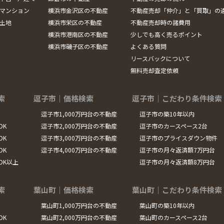
マンション
横浜市金沢区の不動産
不動産売却「仲介」と「買取」の
土地
横浜市栄区の不動産
不動産売却時の諸費用
横浜市港南区の不動産
少しでも高く売るポイント
横浜市磯子区の不動産
よくある質問
リースバックについて
無料売却査定依頼
索
逗子市｜価格検索
逗子市｜こだわり条件検索
逗子市1,000万円台の不動産
逗子市の築10年以内
DK
逗子市2,000万円台の不動産
逗子市のカースペース2台
DK
逗子市3,000万円台の不動産
逗子市のプライスダウン物件
DK
逗子市4,000万円台の不動産
逗子市の月々返済額7万円台
LDK以上
逗子市の月々返済額8万円台
索
葉山町｜価格検索
葉山町｜こだわり条件検索
葉山町1,000万円台の不動産
葉山町の築10年以内
DK
葉山町2,000万円台の不動産
葉山町のカースペース2台