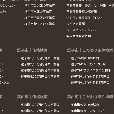
マンション
横浜市金沢区の不動産
不動産売却「仲介」と「買取」の
土地
横浜市栄区の不動産
不動産売却時の諸費用
横浜市港南区の不動産
少しでも高く売るポイント
横浜市磯子区の不動産
よくある質問
リースバックについて
無料売却査定依頼
索
逗子市｜価格検索
逗子市｜こだわり条件検索
逗子市1,000万円台の不動産
逗子市の築10年以内
DK
逗子市2,000万円台の不動産
逗子市のカースペース2台
DK
逗子市3,000万円台の不動産
逗子市のプライスダウン物件
DK
逗子市4,000万円台の不動産
逗子市の月々返済額7万円台
LDK以上
逗子市の月々返済額8万円台
索
葉山町｜価格検索
葉山町｜こだわり条件検索
葉山町1,000万円台の不動産
葉山町の築10年以内
DK
葉山町2,000万円台の不動産
葉山町のカースペース2台