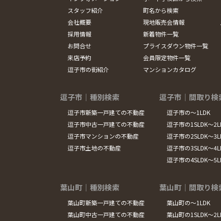
スタッフ紹介
町名から検索
会社概要
現地販売会情報
採用情報
新着物件一覧
お問合せ
プライスダウン物件一覧
来店予約
会員限定物件一覧
逗子市の街紹介
マンションカタログ
逗子市｜種別検索
逗子市｜間取り検
逗子市新築一戸建ての不動産
逗子市の～1LDK
逗子市中古一戸建ての不動産
逗子市の1SLDK～2L
逗子市マンションの不動産
逗子市の2SLDK～3L
逗子市土地の不動産
逗子市の3SLDK～4L
逗子市の4SLDK～5
葉山町｜種別検索
葉山町｜間取り検
葉山町新築一戸建ての不動産
葉山町の～1LDK
葉山町中古一戸建ての不動産
葉山町の1SLDK～2L