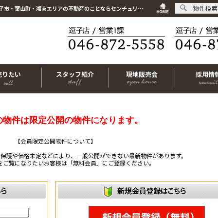
物件検索
こちらは会員物件です【im-316283｜三浦郡葉山町下山口｜中古一戸建て｜3LDK】｜逗子市・葉山町・湘南エリアの不動産のことならセンチュリー21リビングライフにお任せください！
売りたい
スタッフ紹介
現地販売会
採用情
の物件は限定公開の物件になります。
【会員限定公開物件について】
ー保護や価格未定などにより、一般公開ができない最新物件があります。
をご覧になりたいお客様は「無料会員」にご登録ください。