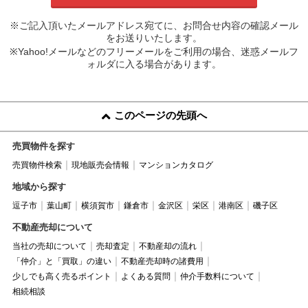
※ご記入頂いたメールアドレス宛てに、お問合せ内容の確認メール
をお送りいたします。
※Yahoo!メールなどのフリーメールをご利用の場合、迷惑メールフ
ォルダに入る場合があります。
このページの先頭へ
売買物件を探す
売買物件検索
現地販売会情報
マンションカタログ
地域から探す
逗子市
葉山町
横須賀市
鎌倉市
金沢区
栄区
港南区
磯子区
不動産売却について
当社の売却について
売却査定
不動産却の流れ
「仲介」と「買取」の違い
不動産売却時の諸費用
少しでも高く売るポイント
よくある質問
仲介手数料について
相続相談