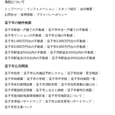
当社について
トップページ
インフォメーション
スタッフ紹介
会社概要
お問合せ
採用情報
プライバシーポリシー
逗子市の物件検索
逗子市新築一戸建ての不動産
逗子市中古一戸建ての不動産
逗子市マンションの不動産
逗子市土地の不動産
逗子市1,000万円台の不動産
逗子市2,000万円台の不動産
逗子市3,000万円台の不動産
逗子市4,000万円台の不動産
逗子市駅徒歩5分以内の不動産
逗子市駅徒歩10分以内の不動産
逗子市駅徒歩15分以内の不動産
逗子市駅徒歩20分以内の不動産
逗子市公共関係
逗子市役所
逗子市公共施設予約システム
逗子市妊婦・育児相談
逗子市幼稚園
逗子市小学校
逗子市中学校
逗子市内病院一覧
逗子市休日夜間診療
逗子市消防本部
逗子市住民異動の届け出
逗子市緊急防災情報
逗子市ふるさと納税
逗子市都市計画図
逗子市急傾斜地崩壊危険区域
逗子市宅地防災について
逗子市津波ハザードマップ
逗子市土砂災害等ハザードマップ
逗子市空き家バンク