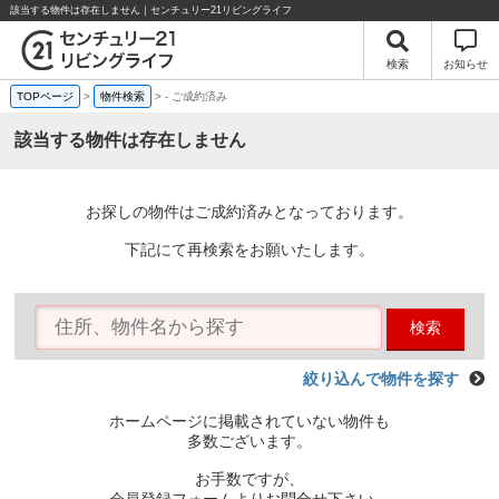
該当する物件は存在しません｜センチュリー21リビングライフ
検索
お知らせ
TOPページ
>
物件検索
>
-
ご成約済み
該当する物件は存在しません
お探しの物件はご成約済みとなっております。
下記にて再検索をお願いたします。
検索
絞り込んで物件を探す
ホームページに掲載されていない物件も
多数ございます。
お手数ですが、
会員登録フォームよりお問合せ下さい。