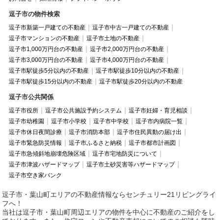
逗子市の物件検索
逗子市新築一戸建ての不動産
逗子市中古一戸建ての不動産
逗子市マンションの不動産
逗子市土地の不動産
逗子市1,000万円台の不動産
逗子市2,000万円台の不動産
逗子市3,000万円台の不動産
逗子市4,000万円台の不動産
逗子市駅徒歩5分以内の不動産
逗子市駅徒歩10分以内の不動産
逗子市駅徒歩15分以内の不動産
逗子市駅徒歩20分以内の不動産
逗子市公共関係
逗子市役所
逗子市公共施設予約システム
逗子市妊婦・育児相談
逗子市幼稚園
逗子市小学校
逗子市中学校
逗子市内病院一覧
逗子市休日夜間診療
逗子市消防本部
逗子市住民異動の届け出
逗子市緊急防災情報
逗子市ふるさと納税
逗子市都市計画図
逗子市急傾斜地崩壊危険区域
逗子市宅地防災について
逗子市津波ハザードマップ
逗子市土砂災害等ハザードマップ
逗子市空き家バンク
逗子市・葉山町エリアの不動産情報ならセンチュリー21リビングライ
フへ！
当社は逗子市・葉山町周辺エリアの物件を中心に不動産のご紹介をし