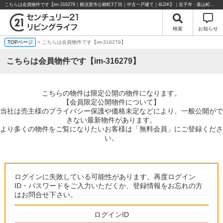
こちらは会員物件です【im-316279｜横須賀市公郷町3丁目｜中古一戸建て｜4LDK】｜逗子市・葉山町・湘南エリアの不動産のことならセンチュリー21リビングライフにお任せください！
検索
お知らせ
TOPページ
> こちらは会員物件です【im-316279】
こちらは会員物件です【im-316279】
こちらの物件は限定公開の物件になります。
【会員限定公開物件について】
当社は売主様のプライバシー保護や価格未定などにより、一般公開がで
きない最新物件があります。
より多くの物件をご覧になりたいお客様は「無料会員」にご登録くださ
い。
ログインに失敗している可能性があります。再度ログイン
ID・パスワードをご入力いただくか、登録情報をお忘れの方
はお問合せ下さい。
ログインID