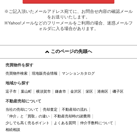
※ご記入頂いたメールアドレス宛てに、お問合せ内容の確認メール
をお送りいたします。
※Yahoo!メールなどのフリーメールをご利用の場合、迷惑メールフ
ォルダに入る場合があります。
このページの先頭へ
売買物件を探す
売買物件検索
現地販売会情報
マンションカタログ
地域から探す
逗子市
葉山町
横須賀市
鎌倉市
金沢区
栄区
港南区
磯子区
不動産売却について
当社の売却について
売却査定
不動産却の流れ
「仲介」と「買取」の違い
不動産売却時の諸費用
少しでも高く売るポイント
よくある質問
仲介手数料について
相続相談