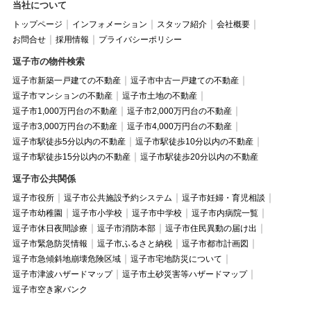
当社について
トップページ
インフォメーション
スタッフ紹介
会社概要
お問合せ
採用情報
プライバシーポリシー
逗子市の物件検索
逗子市新築一戸建ての不動産
逗子市中古一戸建ての不動産
逗子市マンションの不動産
逗子市土地の不動産
逗子市1,000万円台の不動産
逗子市2,000万円台の不動産
逗子市3,000万円台の不動産
逗子市4,000万円台の不動産
逗子市駅徒歩5分以内の不動産
逗子市駅徒歩10分以内の不動産
逗子市駅徒歩15分以内の不動産
逗子市駅徒歩20分以内の不動産
逗子市公共関係
逗子市役所
逗子市公共施設予約システム
逗子市妊婦・育児相談
逗子市幼稚園
逗子市小学校
逗子市中学校
逗子市内病院一覧
逗子市休日夜間診療
逗子市消防本部
逗子市住民異動の届け出
逗子市緊急防災情報
逗子市ふるさと納税
逗子市都市計画図
逗子市急傾斜地崩壊危険区域
逗子市宅地防災について
逗子市津波ハザードマップ
逗子市土砂災害等ハザードマップ
逗子市空き家バンク