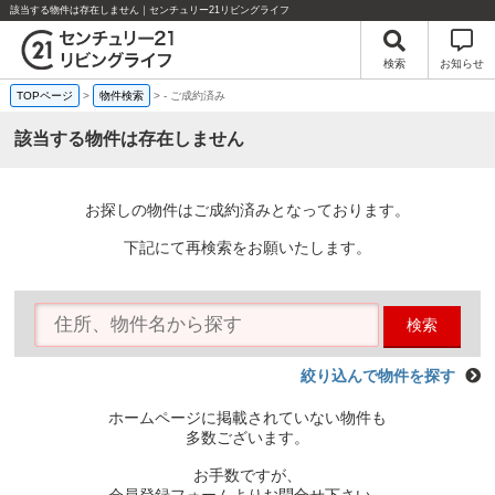
該当する物件は存在しません｜センチュリー21リビングライフ
検索
お知らせ
TOPページ
>
物件検索
>
-
ご成約済み
該当する物件は存在しません
お探しの物件はご成約済みとなっております。
下記にて再検索をお願いたします。
検索
絞り込んで物件を探す
ホームページに掲載されていない物件も
多数ございます。
お手数ですが、
会員登録フォームよりお問合せ下さい。