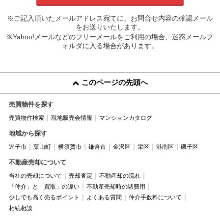
※ご記入頂いたメールアドレス宛てに、お問合せ内容の確認メール
をお送りいたします。
※Yahoo!メールなどのフリーメールをご利用の場合、迷惑メールフ
ォルダに入る場合があります。
このページの先頭へ
売買物件を探す
売買物件検索
現地販売会情報
マンションカタログ
地域から探す
逗子市
葉山町
横須賀市
鎌倉市
金沢区
栄区
港南区
磯子区
不動産売却について
当社の売却について
売却査定
不動産却の流れ
「仲介」と「買取」の違い
不動産売却時の諸費用
少しでも高く売るポイント
よくある質問
仲介手数料について
相続相談