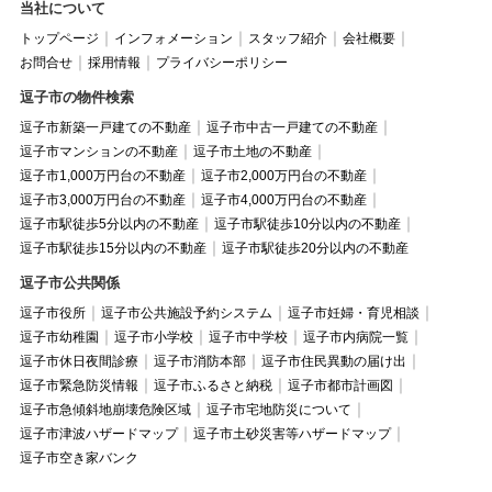
当社について
トップページ
インフォメーション
スタッフ紹介
会社概要
お問合せ
採用情報
プライバシーポリシー
逗子市の物件検索
逗子市新築一戸建ての不動産
逗子市中古一戸建ての不動産
逗子市マンションの不動産
逗子市土地の不動産
逗子市1,000万円台の不動産
逗子市2,000万円台の不動産
逗子市3,000万円台の不動産
逗子市4,000万円台の不動産
逗子市駅徒歩5分以内の不動産
逗子市駅徒歩10分以内の不動産
逗子市駅徒歩15分以内の不動産
逗子市駅徒歩20分以内の不動産
逗子市公共関係
逗子市役所
逗子市公共施設予約システム
逗子市妊婦・育児相談
逗子市幼稚園
逗子市小学校
逗子市中学校
逗子市内病院一覧
逗子市休日夜間診療
逗子市消防本部
逗子市住民異動の届け出
逗子市緊急防災情報
逗子市ふるさと納税
逗子市都市計画図
逗子市急傾斜地崩壊危険区域
逗子市宅地防災について
逗子市津波ハザードマップ
逗子市土砂災害等ハザードマップ
逗子市空き家バンク