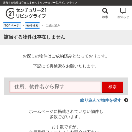
該当する物件は存在しません｜センチュリー21リビングライフ
検索
お知らせ
TOPページ
>
物件検索
>
-
ご成約済み
該当する物件は存在しません
お探しの物件はご成約済みとなっております。
下記にて再検索をお願いたします。
検索
絞り込んで物件を探す
ホームページに掲載されていない物件も
多数ございます。
お手数ですが、
会員登録フォームよりお問合せ下さい。