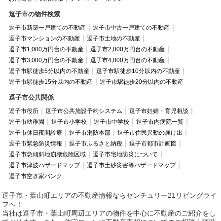
逗子市の物件検索
逗子市新築一戸建ての不動産
逗子市中古一戸建ての不動産
逗子市マンションの不動産
逗子市土地の不動産
逗子市1,000万円台の不動産
逗子市2,000万円台の不動産
逗子市3,000万円台の不動産
逗子市4,000万円台の不動産
逗子市駅徒歩5分以内の不動産
逗子市駅徒歩10分以内の不動産
逗子市駅徒歩15分以内の不動産
逗子市駅徒歩20分以内の不動産
逗子市公共関係
逗子市役所
逗子市公共施設予約システム
逗子市妊婦・育児相談
逗子市幼稚園
逗子市小学校
逗子市中学校
逗子市内病院一覧
逗子市休日夜間診療
逗子市消防本部
逗子市住民異動の届け出
逗子市緊急防災情報
逗子市ふるさと納税
逗子市都市計画図
逗子市急傾斜地崩壊危険区域
逗子市宅地防災について
逗子市津波ハザードマップ
逗子市土砂災害等ハザードマップ
逗子市空き家バンク
逗子市・葉山町エリアの不動産情報ならセンチュリー21リビングライ
フへ！
当社は逗子市・葉山町周辺エリアの物件を中心に不動産のご紹介をし