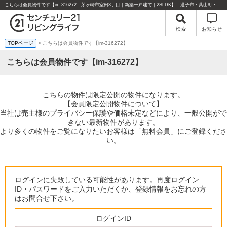
こちらは会員物件です【im-316272｜茅ヶ崎市室田3丁目｜新築一戸建て｜2SLDK】｜逗子市・葉山町・湘南エリアの不動産のことならセンチュリー21リビングライフにお任せください！
検索
お知らせ
TOPページ
> こちらは会員物件です【im-316272】
こちらは会員物件です【im-316272】
こちらの物件は限定公開の物件になります。
【会員限定公開物件について】
当社は売主様のプライバシー保護や価格未定などにより、一般公開がで
きない最新物件があります。
より多くの物件をご覧になりたいお客様は「無料会員」にご登録くださ
い。
ログインに失敗している可能性があります。再度ログイン
ID・パスワードをご入力いただくか、登録情報をお忘れの方
はお問合せ下さい。
ログインID