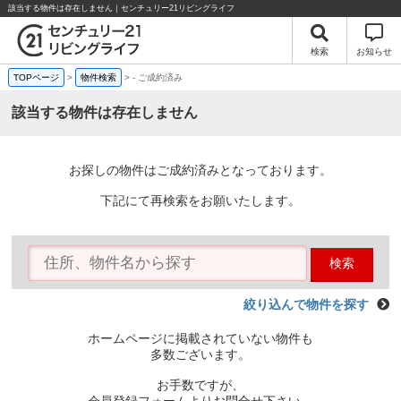
該当する物件は存在しません｜センチュリー21リビングライフ
検索
お知らせ
TOPページ
>
物件検索
>
-
ご成約済み
該当する物件は存在しません
お探しの物件はご成約済みとなっております。
下記にて再検索をお願いたします。
検索
絞り込んで物件を探す
ホームページに掲載されていない物件も
多数ございます。
お手数ですが、
会員登録フォームよりお問合せ下さい。