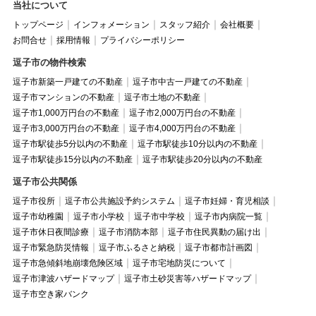
当社について
トップページ
インフォメーション
スタッフ紹介
会社概要
お問合せ
採用情報
プライバシーポリシー
逗子市の物件検索
逗子市新築一戸建ての不動産
逗子市中古一戸建ての不動産
逗子市マンションの不動産
逗子市土地の不動産
逗子市1,000万円台の不動産
逗子市2,000万円台の不動産
逗子市3,000万円台の不動産
逗子市4,000万円台の不動産
逗子市駅徒歩5分以内の不動産
逗子市駅徒歩10分以内の不動産
逗子市駅徒歩15分以内の不動産
逗子市駅徒歩20分以内の不動産
逗子市公共関係
逗子市役所
逗子市公共施設予約システム
逗子市妊婦・育児相談
逗子市幼稚園
逗子市小学校
逗子市中学校
逗子市内病院一覧
逗子市休日夜間診療
逗子市消防本部
逗子市住民異動の届け出
逗子市緊急防災情報
逗子市ふるさと納税
逗子市都市計画図
逗子市急傾斜地崩壊危険区域
逗子市宅地防災について
逗子市津波ハザードマップ
逗子市土砂災害等ハザードマップ
逗子市空き家バンク