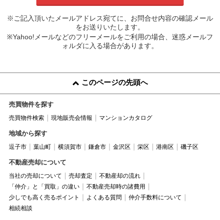
※ご記入頂いたメールアドレス宛てに、お問合せ内容の確認メール
をお送りいたします。
※Yahoo!メールなどのフリーメールをご利用の場合、迷惑メールフ
ォルダに入る場合があります。
このページの先頭へ
売買物件を探す
売買物件検索
現地販売会情報
マンションカタログ
地域から探す
逗子市
葉山町
横須賀市
鎌倉市
金沢区
栄区
港南区
磯子区
不動産売却について
当社の売却について
売却査定
不動産却の流れ
「仲介」と「買取」の違い
不動産売却時の諸費用
少しでも高く売るポイント
よくある質問
仲介手数料について
相続相談