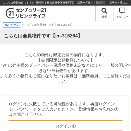
こちらは会員物件です【im-316264｜横浜市磯子区磯子7丁目｜新築一戸建て｜1SLDK】｜逗子市・葉山町・湘南エリアの不動産のことならセンチュリー21リビングライフにお任せください！
検索
お知らせ
TOPページ
> こちらは会員物件です【im-316264】
こちらは会員物件です【im-316264】
こちらの物件は限定公開の物件になります。
【会員限定公開物件について】
当社は売主様のプライバシー保護や価格未定などにより、一般公開がで
きない最新物件があります。
より多くの物件をご覧になりたいお客様は「無料会員」にご登録くださ
い。
ログインに失敗している可能性があります。再度ログイン
ID・パスワードをご入力いただくか、登録情報をお忘れの方
はお問合せ下さい。
ログインID