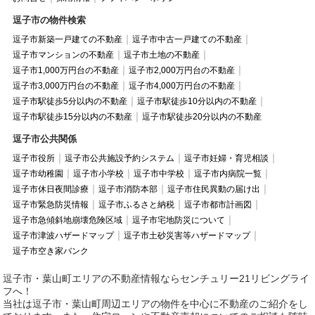
逗子市の物件検索
逗子市新築一戸建ての不動産
逗子市中古一戸建ての不動産
逗子市マンションの不動産
逗子市土地の不動産
逗子市1,000万円台の不動産
逗子市2,000万円台の不動産
逗子市3,000万円台の不動産
逗子市4,000万円台の不動産
逗子市駅徒歩5分以内の不動産
逗子市駅徒歩10分以内の不動産
逗子市駅徒歩15分以内の不動産
逗子市駅徒歩20分以内の不動産
逗子市公共関係
逗子市役所
逗子市公共施設予約システム
逗子市妊婦・育児相談
逗子市幼稚園
逗子市小学校
逗子市中学校
逗子市内病院一覧
逗子市休日夜間診療
逗子市消防本部
逗子市住民異動の届け出
逗子市緊急防災情報
逗子市ふるさと納税
逗子市都市計画図
逗子市急傾斜地崩壊危険区域
逗子市宅地防災について
逗子市津波ハザードマップ
逗子市土砂災害等ハザードマップ
逗子市空き家バンク
逗子市・葉山町エリアの不動産情報ならセンチュリー21リビングライ
フへ！
当社は逗子市・葉山町周辺エリアの物件を中心に不動産のご紹介をし