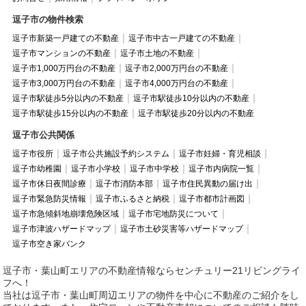
逗子市の物件検索
逗子市新築一戸建ての不動産
逗子市中古一戸建ての不動産
逗子市マンションの不動産
逗子市土地の不動産
逗子市1,000万円台の不動産
逗子市2,000万円台の不動産
逗子市3,000万円台の不動産
逗子市4,000万円台の不動産
逗子市駅徒歩5分以内の不動産
逗子市駅徒歩10分以内の不動産
逗子市駅徒歩15分以内の不動産
逗子市駅徒歩20分以内の不動産
逗子市公共関係
逗子市役所
逗子市公共施設予約システム
逗子市妊婦・育児相談
逗子市幼稚園
逗子市小学校
逗子市中学校
逗子市内病院一覧
逗子市休日夜間診療
逗子市消防本部
逗子市住民異動の届け出
逗子市緊急防災情報
逗子市ふるさと納税
逗子市都市計画図
逗子市急傾斜地崩壊危険区域
逗子市宅地防災について
逗子市津波ハザードマップ
逗子市土砂災害等ハザードマップ
逗子市空き家バンク
逗子市・葉山町エリアの不動産情報ならセンチュリー21リビングライ
フへ！
当社は逗子市・葉山町周辺エリアの物件を中心に不動産のご紹介をし