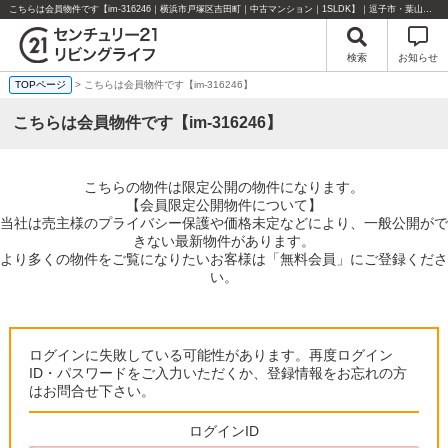
こちらは会員物件です【im-316246｜横浜市戸塚区吉田町｜中古マンション｜1SLDK】｜逗子市・葉山町・湘南エリアの不動産のことならセンチュリー21リビングライフにお任せください！
検索
お知らせ
TOPページ
> こちらは会員物件です【im-316246】
こちらは会員物件です【im-316246】
こちらの物件は限定公開の物件になります。
【会員限定公開物件について】
当社は売主様のプライバシー保護や価格未定などにより、一般公開がで
きない最新物件があります。
より多くの物件をご覧になりたいお客様は「無料会員」にご登録くださ
い。
ログインに失敗している可能性があります。再度ログイン
ID・パスワードをご入力いただくか、登録情報をお忘れの方
はお問合せ下さい。
ログインID