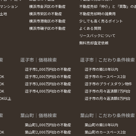
マンション
横浜市金沢区の不動産
不動産売却「仲介」と「買取」の
土地
横浜市栄区の不動産
不動産売却時の諸費用
横浜市港南区の不動産
少しでも高く売るポイント
横浜市磯子区の不動産
よくある質問
リースバックについて
無料売却査定依頼
索
逗子市｜価格検索
逗子市｜こだわり条件検索
逗子市1,000万円台の不動産
逗子市の築10年以内
DK
逗子市2,000万円台の不動産
逗子市のカースペース2台
DK
逗子市3,000万円台の不動産
逗子市のプライスダウン物件
DK
逗子市4,000万円台の不動産
逗子市の月々返済額7万円台
LDK以上
逗子市の月々返済額8万円台
索
葉山町｜価格検索
葉山町｜こだわり条件検索
葉山町1,000万円台の不動産
葉山町の築10年以内
DK
葉山町2,000万円台の不動産
葉山町のカースペース2台