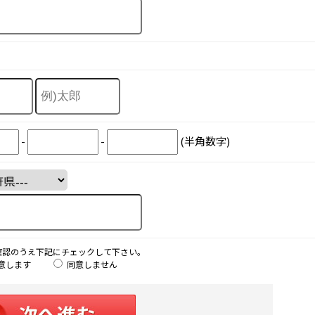
-
-
(半角数字)
確認のうえ下記にチェックして下さい。
意します
同意しません