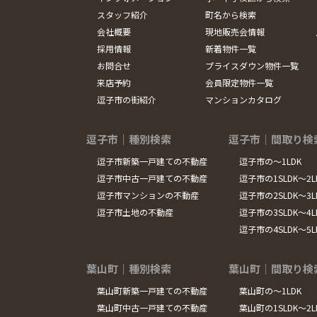
スタッフ紹介
町名から検索
会社概要
現地販売会情報
採用情報
新着物件一覧
お問合せ
プライスダウン物件一覧
来店予約
会員限定物件一覧
逗子市の街紹介
マンションカタログ
逗子市｜種別検索
逗子市｜間取り検
逗子市新築一戸建ての不動産
逗子市の～1LDK
逗子市中古一戸建ての不動産
逗子市の1SLDK～2L
逗子市マンションの不動産
逗子市の2SLDK～3L
逗子市土地の不動産
逗子市の3SLDK～4L
逗子市の4SLDK～5
葉山町｜種別検索
葉山町｜間取り検
葉山町新築一戸建ての不動産
葉山町の～1LDK
葉山町中古一戸建ての不動産
葉山町の1SLDK～2L