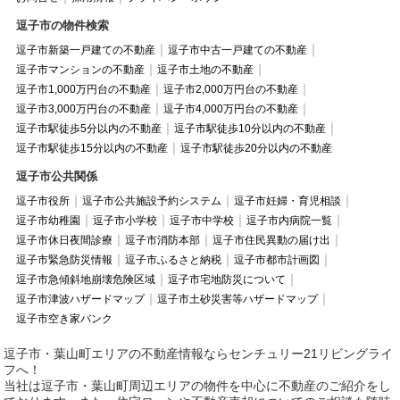
逗子市の物件検索
逗子市新築一戸建ての不動産
逗子市中古一戸建ての不動産
逗子市マンションの不動産
逗子市土地の不動産
逗子市1,000万円台の不動産
逗子市2,000万円台の不動産
逗子市3,000万円台の不動産
逗子市4,000万円台の不動産
逗子市駅徒歩5分以内の不動産
逗子市駅徒歩10分以内の不動産
逗子市駅徒歩15分以内の不動産
逗子市駅徒歩20分以内の不動産
逗子市公共関係
逗子市役所
逗子市公共施設予約システム
逗子市妊婦・育児相談
逗子市幼稚園
逗子市小学校
逗子市中学校
逗子市内病院一覧
逗子市休日夜間診療
逗子市消防本部
逗子市住民異動の届け出
逗子市緊急防災情報
逗子市ふるさと納税
逗子市都市計画図
逗子市急傾斜地崩壊危険区域
逗子市宅地防災について
逗子市津波ハザードマップ
逗子市土砂災害等ハザードマップ
逗子市空き家バンク
逗子市・葉山町エリアの不動産情報ならセンチュリー21リビングライ
フへ！
当社は逗子市・葉山町周辺エリアの物件を中心に不動産のご紹介をし