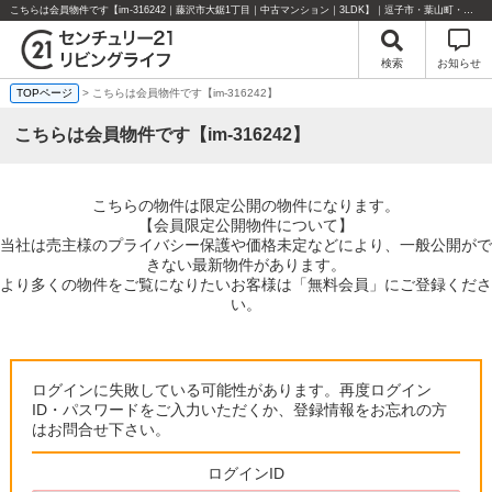
こちらは会員物件です【im-316242｜藤沢市大鋸1丁目｜中古マンション｜3LDK】｜逗子市・葉山町・湘南エリアの不動産のことならセンチュリー21リビングライフにお任せください！
検索
お知らせ
TOPページ
> こちらは会員物件です【im-316242】
こちらは会員物件です【im-316242】
こちらの物件は限定公開の物件になります。
【会員限定公開物件について】
当社は売主様のプライバシー保護や価格未定などにより、一般公開がで
きない最新物件があります。
より多くの物件をご覧になりたいお客様は「無料会員」にご登録くださ
い。
ログインに失敗している可能性があります。再度ログイン
ID・パスワードをご入力いただくか、登録情報をお忘れの方
はお問合せ下さい。
ログインID