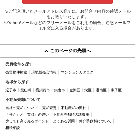
※ご記入頂いたメールアドレス宛てに、お問合せ内容の確認メール
をお送りいたします。
※Yahoo!メールなどのフリーメールをご利用の場合、迷惑メールフ
ォルダに入る場合があります。
このページの先頭へ
売買物件を探す
売買物件検索
現地販売会情報
マンションカタログ
地域から探す
逗子市
葉山町
横須賀市
鎌倉市
金沢区
栄区
港南区
磯子区
不動産売却について
当社の売却について
売却査定
不動産却の流れ
「仲介」と「買取」の違い
不動産売却時の諸費用
少しでも高く売るポイント
よくある質問
仲介手数料について
相続相談