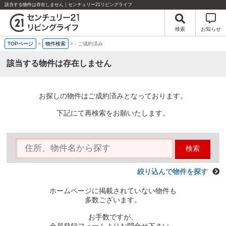
該当する物件は存在しません｜センチュリー21リビングライフ
検索
お知らせ
TOPページ
>
物件検索
>
-
ご成約済み
該当する物件は存在しません
お探しの物件はご成約済みとなっております。
下記にて再検索をお願いたします。
検索
絞り込んで物件を探す
ホームページに掲載されていない物件も
多数ございます。
お手数ですが、
会員登録フォームよりお問合せ下さい。