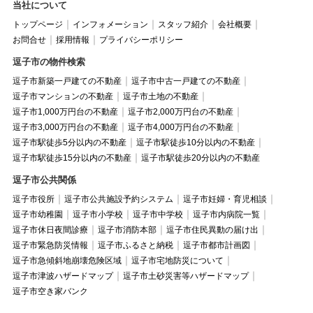
当社について
トップページ
インフォメーション
スタッフ紹介
会社概要
お問合せ
採用情報
プライバシーポリシー
逗子市の物件検索
逗子市新築一戸建ての不動産
逗子市中古一戸建ての不動産
逗子市マンションの不動産
逗子市土地の不動産
逗子市1,000万円台の不動産
逗子市2,000万円台の不動産
逗子市3,000万円台の不動産
逗子市4,000万円台の不動産
逗子市駅徒歩5分以内の不動産
逗子市駅徒歩10分以内の不動産
逗子市駅徒歩15分以内の不動産
逗子市駅徒歩20分以内の不動産
逗子市公共関係
逗子市役所
逗子市公共施設予約システム
逗子市妊婦・育児相談
逗子市幼稚園
逗子市小学校
逗子市中学校
逗子市内病院一覧
逗子市休日夜間診療
逗子市消防本部
逗子市住民異動の届け出
逗子市緊急防災情報
逗子市ふるさと納税
逗子市都市計画図
逗子市急傾斜地崩壊危険区域
逗子市宅地防災について
逗子市津波ハザードマップ
逗子市土砂災害等ハザードマップ
逗子市空き家バンク