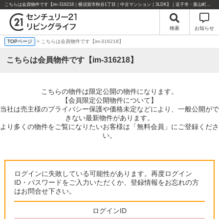
こちらは会員物件です【im-316218｜横須賀市秋谷1丁目｜中古マンション｜3LDK】｜逗子市・葉山町・湘南エリアの不動産のことならセンチュリー21リビングライフにお任せください！
検索
お知らせ
TOPページ
> こちらは会員物件です【im-316218】
こちらは会員物件です【im-316218】
こちらの物件は限定公開の物件になります。
【会員限定公開物件について】
当社は売主様のプライバシー保護や価格未定などにより、一般公開がで
きない最新物件があります。
より多くの物件をご覧になりたいお客様は「無料会員」にご登録くださ
い。
ログインに失敗している可能性があります。再度ログイン
ID・パスワードをご入力いただくか、登録情報をお忘れの方
はお問合せ下さい。
ログインID