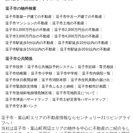
逗子市の物件検索
逗子市新築一戸建ての不動産
逗子市中古一戸建ての不動産
逗子市マンションの不動産
逗子市土地の不動産
逗子市1,000万円台の不動産
逗子市2,000万円台の不動産
逗子市3,000万円台の不動産
逗子市4,000万円台の不動産
逗子市駅徒歩5分以内の不動産
逗子市駅徒歩10分以内の不動産
逗子市駅徒歩15分以内の不動産
逗子市駅徒歩20分以内の不動産
逗子市公共関係
逗子市役所
逗子市公共施設予約システム
逗子市妊婦・育児相談
逗子市幼稚園
逗子市小学校
逗子市中学校
逗子市内病院一覧
逗子市休日夜間診療
逗子市消防本部
逗子市住民異動の届け出
逗子市緊急防災情報
逗子市ふるさと納税
逗子市都市計画図
逗子市急傾斜地崩壊危険区域
逗子市宅地防災について
逗子市津波ハザードマップ
逗子市土砂災害等ハザードマップ
逗子市空き家バンク
逗子市・葉山町エリアの不動産情報ならセンチュリー21リビングライ
フへ！
当社は逗子市・葉山町周辺エリアの物件を中心に不動産のご紹介をし