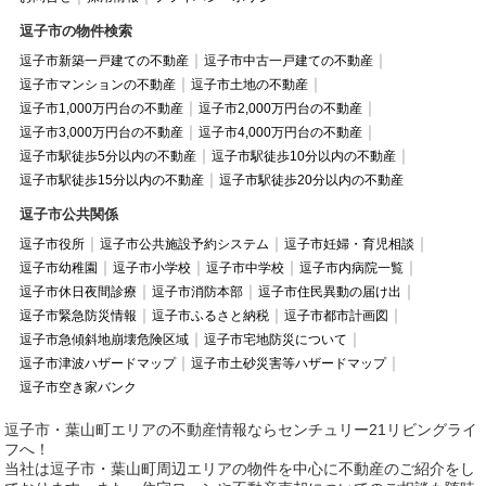
逗子市の物件検索
逗子市新築一戸建ての不動産
逗子市中古一戸建ての不動産
逗子市マンションの不動産
逗子市土地の不動産
逗子市1,000万円台の不動産
逗子市2,000万円台の不動産
逗子市3,000万円台の不動産
逗子市4,000万円台の不動産
逗子市駅徒歩5分以内の不動産
逗子市駅徒歩10分以内の不動産
逗子市駅徒歩15分以内の不動産
逗子市駅徒歩20分以内の不動産
逗子市公共関係
逗子市役所
逗子市公共施設予約システム
逗子市妊婦・育児相談
逗子市幼稚園
逗子市小学校
逗子市中学校
逗子市内病院一覧
逗子市休日夜間診療
逗子市消防本部
逗子市住民異動の届け出
逗子市緊急防災情報
逗子市ふるさと納税
逗子市都市計画図
逗子市急傾斜地崩壊危険区域
逗子市宅地防災について
逗子市津波ハザードマップ
逗子市土砂災害等ハザードマップ
逗子市空き家バンク
逗子市・葉山町エリアの不動産情報ならセンチュリー21リビングライ
フへ！
当社は逗子市・葉山町周辺エリアの物件を中心に不動産のご紹介をし