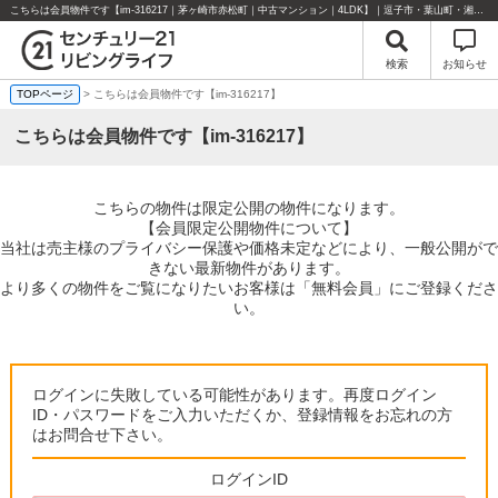
こちらは会員物件です【im-316217｜茅ヶ崎市赤松町｜中古マンション｜4LDK】｜逗子市・葉山町・湘南エリアの不動産のことならセンチュリー21リビングライフにお任せください！
検索
お知らせ
TOPページ
> こちらは会員物件です【im-316217】
こちらは会員物件です【im-316217】
こちらの物件は限定公開の物件になります。
【会員限定公開物件について】
当社は売主様のプライバシー保護や価格未定などにより、一般公開がで
きない最新物件があります。
より多くの物件をご覧になりたいお客様は「無料会員」にご登録くださ
い。
ログインに失敗している可能性があります。再度ログイン
ID・パスワードをご入力いただくか、登録情報をお忘れの方
はお問合せ下さい。
ログインID