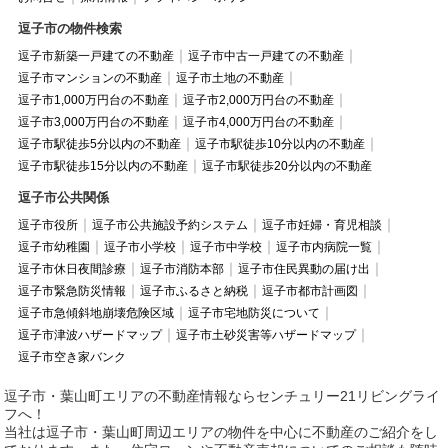
逗子市の物件検索
逗子市新築一戸建ての不動産
逗子市中古一戸建ての不動産
逗子市マンションの不動産
逗子市土地の不動産
逗子市1,000万円台の不動産
逗子市2,000万円台の不動産
逗子市3,000万円台の不動産
逗子市4,000万円台の不動産
逗子市駅徒歩5分以内の不動産
逗子市駅徒歩10分以内の不動産
逗子市駅徒歩15分以内の不動産
逗子市駅徒歩20分以内の不動産
逗子市公共関係
逗子市役所
逗子市公共施設予約システム
逗子市妊婦・育児相談
逗子市幼稚園
逗子市小学校
逗子市中学校
逗子市内病院一覧
逗子市休日夜間診療
逗子市消防本部
逗子市住民異動の届け出
逗子市緊急防災情報
逗子市ふるさと納税
逗子市都市計画図
逗子市急傾斜地崩壊危険区域
逗子市宅地防災について
逗子市津波ハザードマップ
逗子市土砂災害等ハザードマップ
逗子市空き家バンク
逗子市・葉山町エリアの不動産情報ならセンチュリー21リビングライ
フへ！
当社は逗子市・葉山町周辺エリアの物件を中心に不動産のご紹介をし