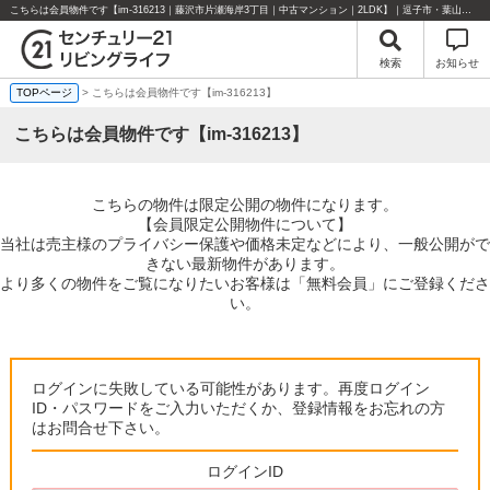
こちらは会員物件です【im-316213｜藤沢市片瀬海岸3丁目｜中古マンション｜2LDK】｜逗子市・葉山町・湘南エリアの不動産のことならセンチュリー21リビングライフにお任せください！
検索
お知らせ
TOPページ
> こちらは会員物件です【im-316213】
こちらは会員物件です【im-316213】
こちらの物件は限定公開の物件になります。
【会員限定公開物件について】
当社は売主様のプライバシー保護や価格未定などにより、一般公開がで
きない最新物件があります。
より多くの物件をご覧になりたいお客様は「無料会員」にご登録くださ
い。
ログインに失敗している可能性があります。再度ログイン
ID・パスワードをご入力いただくか、登録情報をお忘れの方
はお問合せ下さい。
ログインID