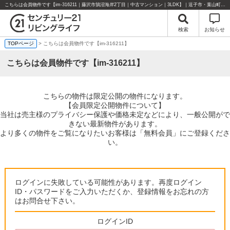
こちらは会員物件です【im-316211｜藤沢市鵠沼海岸2丁目｜中古マンション｜3LDK】｜逗子市・葉山町・湘南エリアの不動産のことならセンチュリー21リビングライフにお任せください！
検索
お知らせ
TOPページ
> こちらは会員物件です【im-316211】
こちらは会員物件です【im-316211】
こちらの物件は限定公開の物件になります。
【会員限定公開物件について】
当社は売主様のプライバシー保護や価格未定などにより、一般公開がで
きない最新物件があります。
より多くの物件をご覧になりたいお客様は「無料会員」にご登録くださ
い。
ログインに失敗している可能性があります。再度ログイン
ID・パスワードをご入力いただくか、登録情報をお忘れの方
はお問合せ下さい。
ログインID