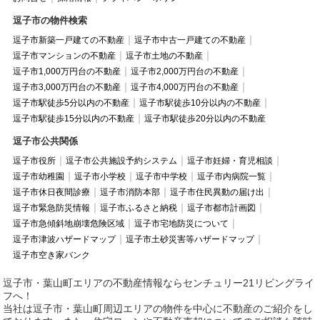
逗子市の物件検索
逗子市新築一戸建ての不動産
逗子市中古一戸建ての不動産
逗子市マンションの不動産
逗子市土地の不動産
逗子市1,000万円台の不動産
逗子市2,000万円台の不動産
逗子市3,000万円台の不動産
逗子市4,000万円台の不動産
逗子市駅徒歩5分以内の不動産
逗子市駅徒歩10分以内の不動産
逗子市駅徒歩15分以内の不動産
逗子市駅徒歩20分以内の不動産
逗子市公共関係
逗子市役所
逗子市公共施設予約システム
逗子市妊婦・育児相談
逗子市幼稚園
逗子市小学校
逗子市中学校
逗子市内病院一覧
逗子市休日夜間診療
逗子市消防本部
逗子市住民異動の届け出
逗子市緊急防災情報
逗子市ふるさと納税
逗子市都市計画図
逗子市急傾斜地崩壊危険区域
逗子市宅地防災について
逗子市津波ハザードマップ
逗子市土砂災害等ハザードマップ
逗子市空き家バンク
逗子市・葉山町エリアの不動産情報ならセンチュリー21リビングライ
フへ！
当社は逗子市・葉山町周辺エリアの物件を中心に不動産のご紹介をし