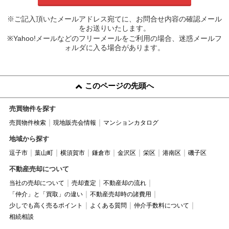
※ご記入頂いたメールアドレス宛てに、お問合せ内容の確認メール
をお送りいたします。
※Yahoo!メールなどのフリーメールをご利用の場合、迷惑メールフ
ォルダに入る場合があります。
このページの先頭へ
売買物件を探す
売買物件検索
現地販売会情報
マンションカタログ
地域から探す
逗子市
葉山町
横須賀市
鎌倉市
金沢区
栄区
港南区
磯子区
不動産売却について
当社の売却について
売却査定
不動産却の流れ
「仲介」と「買取」の違い
不動産売却時の諸費用
少しでも高く売るポイント
よくある質問
仲介手数料について
相続相談