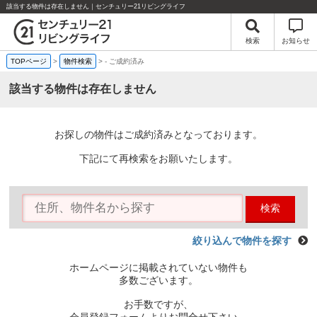
該当する物件は存在しません｜センチュリー21リビングライフ
検索
お知らせ
TOPページ
>
物件検索
>
-
ご成約済み
該当する物件は存在しません
お探しの物件はご成約済みとなっております。
下記にて再検索をお願いたします。
検索
絞り込んで物件を探す
ホームページに掲載されていない物件も
多数ございます。
お手数ですが、
会員登録フォームよりお問合せ下さい。