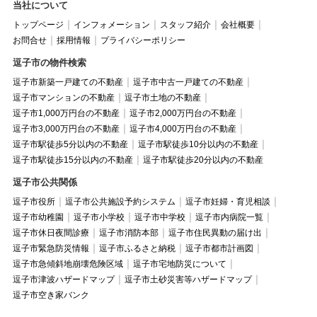
当社について
トップページ
インフォメーション
スタッフ紹介
会社概要
お問合せ
採用情報
プライバシーポリシー
逗子市の物件検索
逗子市新築一戸建ての不動産
逗子市中古一戸建ての不動産
逗子市マンションの不動産
逗子市土地の不動産
逗子市1,000万円台の不動産
逗子市2,000万円台の不動産
逗子市3,000万円台の不動産
逗子市4,000万円台の不動産
逗子市駅徒歩5分以内の不動産
逗子市駅徒歩10分以内の不動産
逗子市駅徒歩15分以内の不動産
逗子市駅徒歩20分以内の不動産
逗子市公共関係
逗子市役所
逗子市公共施設予約システム
逗子市妊婦・育児相談
逗子市幼稚園
逗子市小学校
逗子市中学校
逗子市内病院一覧
逗子市休日夜間診療
逗子市消防本部
逗子市住民異動の届け出
逗子市緊急防災情報
逗子市ふるさと納税
逗子市都市計画図
逗子市急傾斜地崩壊危険区域
逗子市宅地防災について
逗子市津波ハザードマップ
逗子市土砂災害等ハザードマップ
逗子市空き家バンク