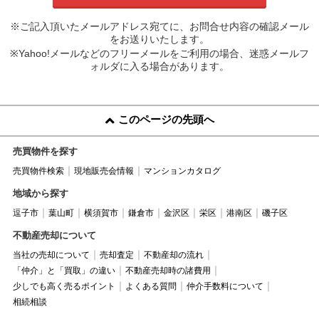
※ご記入頂いたメールアドレス宛てに、お問合せ内容の確認メール
をお送りいたします。
※Yahoo!メールなどのフリーメールをご利用の場合、迷惑メールフ
ォルダに入る場合があります。
このページの先頭へ
売買物件を探す
売買物件検索
現地販売会情報
マンションカタログ
地域から探す
逗子市
葉山町
横須賀市
鎌倉市
金沢区
栄区
港南区
磯子区
不動産売却について
当社の売却について
売却査定
不動産却の流れ
「仲介」と「買取」の違い
不動産売却時の諸費用
少しでも高く売るポイント
よくある質問
仲介手数料について
相続相談