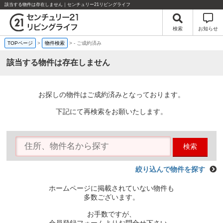
該当する物件は存在しません｜センチュリー21リビングライフ
検索
お知らせ
TOPページ
>
物件検索
>
-
ご成約済み
該当する物件は存在しません
お探しの物件はご成約済みとなっております。
下記にて再検索をお願いたします。
検索
絞り込んで物件を探す
ホームページに掲載されていない物件も
多数ございます。
お手数ですが、
会員登録フォームよりお問合せ下さい。