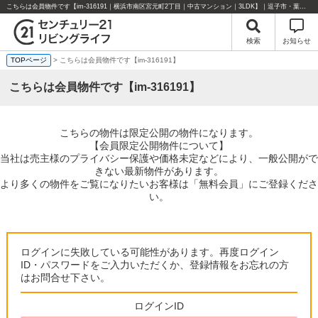
こちらは会員物件です【im-316191｜横浜市南区宮元町2丁目｜中古マンション｜3LDK】｜逗子市・葉山町・湘南エリアの不動産のことならセンチュリー21リビングライフにお任せください！
検索
お知らせ
TOPページ
> こちらは会員物件です【im-316191】
こちらは会員物件です【im-316191】
こちらの物件は限定公開の物件になります。
【会員限定公開物件について】
当社は売主様のプライバシー保護や価格未定などにより、一般公開がで
きない最新物件があります。
より多くの物件をご覧になりたいお客様は「無料会員」にご登録くださ
い。
ログインに失敗している可能性があります。再度ログイン
ID・パスワードをご入力いただくか、登録情報をお忘れの方
はお問合せ下さい。
ログインID