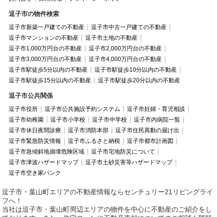
逗子市の物件検索
逗子市新築一戸建ての不動産
逗子市中古一戸建ての不動産
逗子市マンションの不動産
逗子市土地の不動産
逗子市1,000万円台の不動産
逗子市2,000万円台の不動産
逗子市3,000万円台の不動産
逗子市4,000万円台の不動産
逗子市駅徒歩5分以内の不動産
逗子市駅徒歩10分以内の不動産
逗子市駅徒歩15分以内の不動産
逗子市駅徒歩20分以内の不動産
逗子市公共関係
逗子市役所
逗子市公共施設予約システム
逗子市妊婦・育児相談
逗子市幼稚園
逗子市小学校
逗子市中学校
逗子市内病院一覧
逗子市休日夜間診療
逗子市消防本部
逗子市住民異動の届け出
逗子市緊急防災情報
逗子市ふるさと納税
逗子市都市計画図
逗子市急傾斜地崩壊危険区域
逗子市宅地防災について
逗子市津波ハザードマップ
逗子市土砂災害等ハザードマップ
逗子市空き家バンク
逗子市・葉山町エリアの不動産情報ならセンチュリー21リビングライ
フへ！
当社は逗子市・葉山町周辺エリアの物件を中心に不動産のご紹介をし