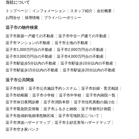
当社について
トップページ
インフォメーション
スタッフ紹介
会社概要
お問合せ
採用情報
プライバシーポリシー
逗子市の物件検索
逗子市新築一戸建ての不動産
逗子市中古一戸建ての不動産
逗子市マンションの不動産
逗子市土地の不動産
逗子市1,000万円台の不動産
逗子市2,000万円台の不動産
逗子市3,000万円台の不動産
逗子市4,000万円台の不動産
逗子市駅徒歩5分以内の不動産
逗子市駅徒歩10分以内の不動産
逗子市駅徒歩15分以内の不動産
逗子市駅徒歩20分以内の不動産
逗子市公共関係
逗子市役所
逗子市公共施設予約システム
逗子市妊婦・育児相談
逗子市幼稚園
逗子市小学校
逗子市中学校
逗子市内病院一覧
逗子市休日夜間診療
逗子市消防本部
逗子市住民異動の届け出
逗子市緊急防災情報
逗子市ふるさと納税
逗子市都市計画図
逗子市急傾斜地崩壊危険区域
逗子市宅地防災について
逗子市津波ハザードマップ
逗子市土砂災害等ハザードマップ
逗子市空き家バンク