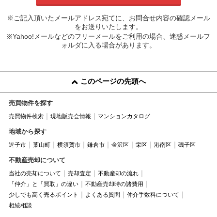
※ご記入頂いたメールアドレス宛てに、お問合せ内容の確認メール
をお送りいたします。
※Yahoo!メールなどのフリーメールをご利用の場合、迷惑メールフ
ォルダに入る場合があります。
このページの先頭へ
売買物件を探す
売買物件検索
現地販売会情報
マンションカタログ
地域から探す
逗子市
葉山町
横須賀市
鎌倉市
金沢区
栄区
港南区
磯子区
不動産売却について
当社の売却について
売却査定
不動産却の流れ
「仲介」と「買取」の違い
不動産売却時の諸費用
少しでも高く売るポイント
よくある質問
仲介手数料について
相続相談