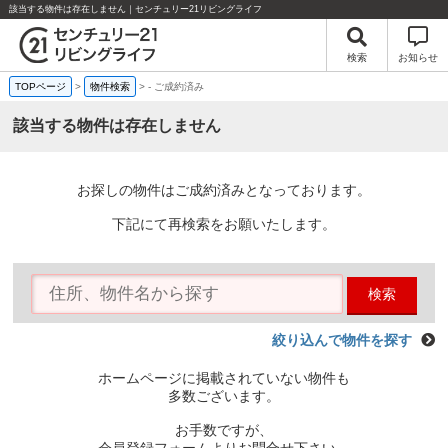
該当する物件は存在しません｜センチュリー21リビングライフ
検索
お知らせ
TOPページ
>
物件検索
>
-
ご成約済み
該当する物件は存在しません
お探しの物件はご成約済みとなっております。
下記にて再検索をお願いたします。
検索
絞り込んで物件を探す
ホームページに掲載されていない物件も
多数ございます。
お手数ですが、
会員登録フォームよりお問合せ下さい。