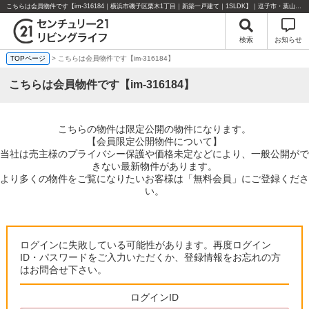
こちらは会員物件です【im-316184｜横浜市磯子区栗木1丁目｜新築一戸建て｜1SLDK】｜逗子市・葉山町・湘南エリアの不動産のことならセンチュリー21リビングライフにお任せください！
検索
お知らせ
TOPページ
> こちらは会員物件です【im-316184】
こちらは会員物件です【im-316184】
こちらの物件は限定公開の物件になります。
【会員限定公開物件について】
当社は売主様のプライバシー保護や価格未定などにより、一般公開がで
きない最新物件があります。
より多くの物件をご覧になりたいお客様は「無料会員」にご登録くださ
い。
ログインに失敗している可能性があります。再度ログイン
ID・パスワードをご入力いただくか、登録情報をお忘れの方
はお問合せ下さい。
ログインID