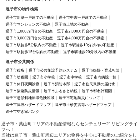
逗子市の物件検索
逗子市新築一戸建ての不動産
逗子市中古一戸建ての不動産
逗子市マンションの不動産
逗子市土地の不動産
逗子市1,000万円台の不動産
逗子市2,000万円台の不動産
逗子市3,000万円台の不動産
逗子市4,000万円台の不動産
逗子市駅徒歩5分以内の不動産
逗子市駅徒歩10分以内の不動産
逗子市駅徒歩15分以内の不動産
逗子市駅徒歩20分以内の不動産
逗子市公共関係
逗子市役所
逗子市公共施設予約システム
逗子市妊婦・育児相談
逗子市幼稚園
逗子市小学校
逗子市中学校
逗子市内病院一覧
逗子市休日夜間診療
逗子市消防本部
逗子市住民異動の届け出
逗子市緊急防災情報
逗子市ふるさと納税
逗子市都市計画図
逗子市急傾斜地崩壊危険区域
逗子市宅地防災について
逗子市津波ハザードマップ
逗子市土砂災害等ハザードマップ
逗子市空き家バンク
逗子市・葉山町エリアの不動産情報ならセンチュリー21リビングライ
フへ！
当社は逗子市・葉山町周辺エリアの物件を中心に不動産のご紹介をし