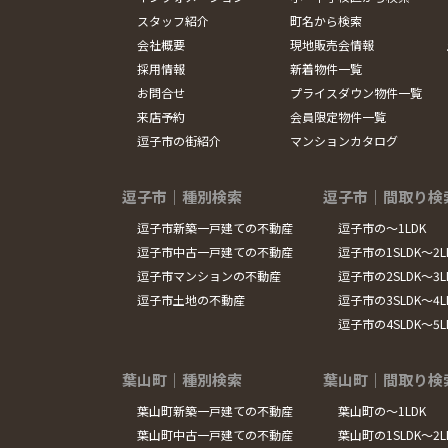
スタッフ紹介
町名から検索
会社概要
現地販売会情報
採用情報
新着物件一覧
お問合せ
プライスダウン物件一覧
来店予約
会員限定物件一覧
逗子市の街紹介
マンションカタログ
逗子市｜種別検索
逗子市｜間取り検
逗子市新築一戸建ての不動産
逗子市の～1LDK
逗子市中古一戸建ての不動産
逗子市の1SLDK～2L
逗子市マンションの不動産
逗子市の2SLDK～3L
逗子市土地の不動産
逗子市の3SLDK～4L
逗子市の4SLDK～5
葉山町｜種別検索
葉山町｜間取り検
葉山町新築一戸建ての不動産
葉山町の～1LDK
葉山町中古一戸建ての不動産
葉山町の1SLDK～2L