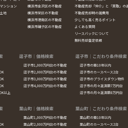
マンション
横浜市金沢区の不動産
不動産売却「仲介」と「買取」の
土地
横浜市栄区の不動産
不動産売却時の諸費用
横浜市港南区の不動産
少しでも高く売るポイント
横浜市磯子区の不動産
よくある質問
リースバックについて
無料売却査定依頼
索
逗子市｜価格検索
逗子市｜こだわり条件検索
逗子市1,000万円台の不動産
逗子市の築10年以内
DK
逗子市2,000万円台の不動産
逗子市のカースペース2台
DK
逗子市3,000万円台の不動産
逗子市のプライスダウン物件
DK
逗子市4,000万円台の不動産
逗子市の月々返済額7万円台
LDK以上
逗子市の月々返済額8万円台
索
葉山町｜価格検索
葉山町｜こだわり条件検索
葉山町1,000万円台の不動産
葉山町の築10年以内
DK
葉山町2,000万円台の不動産
葉山町のカースペース2台