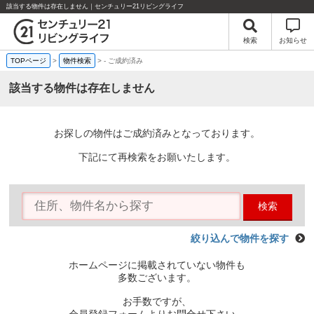
該当する物件は存在しません｜センチュリー21リビングライフ
検索
お知らせ
TOPページ
>
物件検索
>
-
ご成約済み
該当する物件は存在しません
お探しの物件はご成約済みとなっております。
下記にて再検索をお願いたします。
検索
絞り込んで物件を探す
ホームページに掲載されていない物件も
多数ございます。
お手数ですが、
会員登録フォームよりお問合せ下さい。