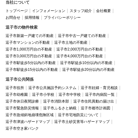
当社について
トップページ
インフォメーション
スタッフ紹介
会社概要
お問合せ
採用情報
プライバシーポリシー
逗子市の物件検索
逗子市新築一戸建ての不動産
逗子市中古一戸建ての不動産
逗子市マンションの不動産
逗子市土地の不動産
逗子市1,000万円台の不動産
逗子市2,000万円台の不動産
逗子市3,000万円台の不動産
逗子市4,000万円台の不動産
逗子市駅徒歩5分以内の不動産
逗子市駅徒歩10分以内の不動産
逗子市駅徒歩15分以内の不動産
逗子市駅徒歩20分以内の不動産
逗子市公共関係
逗子市役所
逗子市公共施設予約システム
逗子市妊婦・育児相談
逗子市幼稚園
逗子市小学校
逗子市中学校
逗子市内病院一覧
逗子市休日夜間診療
逗子市消防本部
逗子市住民異動の届け出
逗子市緊急防災情報
逗子市ふるさと納税
逗子市都市計画図
逗子市急傾斜地崩壊危険区域
逗子市宅地防災について
逗子市津波ハザードマップ
逗子市土砂災害等ハザードマップ
逗子市空き家バンク