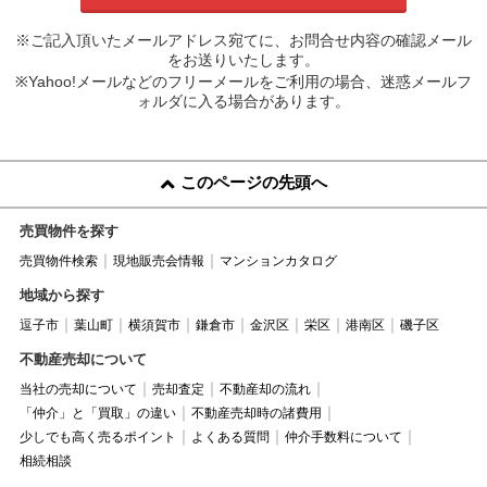
※ご記入頂いたメールアドレス宛てに、お問合せ内容の確認メール
をお送りいたします。
※Yahoo!メールなどのフリーメールをご利用の場合、迷惑メールフ
ォルダに入る場合があります。
このページの先頭へ
売買物件を探す
売買物件検索
現地販売会情報
マンションカタログ
地域から探す
逗子市
葉山町
横須賀市
鎌倉市
金沢区
栄区
港南区
磯子区
不動産売却について
当社の売却について
売却査定
不動産却の流れ
「仲介」と「買取」の違い
不動産売却時の諸費用
少しでも高く売るポイント
よくある質問
仲介手数料について
相続相談