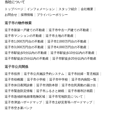
当社について
トップページ
インフォメーション
スタッフ紹介
会社概要
お問合せ
採用情報
プライバシーポリシー
逗子市の物件検索
逗子市新築一戸建ての不動産
逗子市中古一戸建ての不動産
逗子市マンションの不動産
逗子市土地の不動産
逗子市1,000万円台の不動産
逗子市2,000万円台の不動産
逗子市3,000万円台の不動産
逗子市4,000万円台の不動産
逗子市駅徒歩5分以内の不動産
逗子市駅徒歩10分以内の不動産
逗子市駅徒歩15分以内の不動産
逗子市駅徒歩20分以内の不動産
逗子市公共関係
逗子市役所
逗子市公共施設予約システム
逗子市妊婦・育児相談
逗子市幼稚園
逗子市小学校
逗子市中学校
逗子市内病院一覧
逗子市休日夜間診療
逗子市消防本部
逗子市住民異動の届け出
逗子市緊急防災情報
逗子市ふるさと納税
逗子市都市計画図
逗子市急傾斜地崩壊危険区域
逗子市宅地防災について
逗子市津波ハザードマップ
逗子市土砂災害等ハザードマップ
逗子市空き家バンク