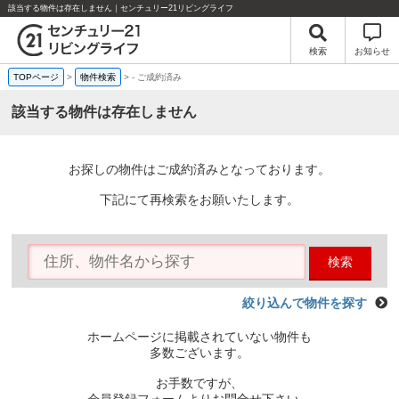
該当する物件は存在しません｜センチュリー21リビングライフ
検索
お知らせ
TOPページ
>
物件検索
>
-
ご成約済み
該当する物件は存在しません
お探しの物件はご成約済みとなっております。
下記にて再検索をお願いたします。
検索
絞り込んで物件を探す
ホームページに掲載されていない物件も
多数ございます。
お手数ですが、
会員登録フォームよりお問合せ下さい。