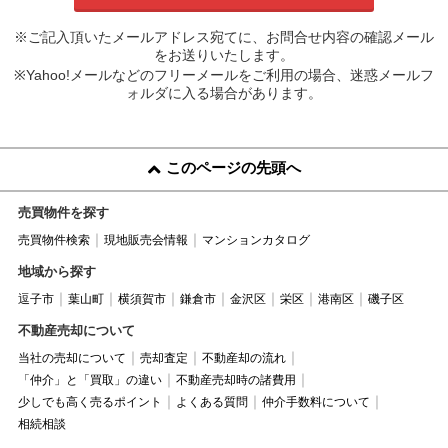
※ご記入頂いたメールアドレス宛てに、お問合せ内容の確認メール
をお送りいたします。
※Yahoo!メールなどのフリーメールをご利用の場合、迷惑メールフ
ォルダに入る場合があります。
このページの先頭へ
売買物件を探す
売買物件検索
現地販売会情報
マンションカタログ
地域から探す
逗子市
葉山町
横須賀市
鎌倉市
金沢区
栄区
港南区
磯子区
不動産売却について
当社の売却について
売却査定
不動産却の流れ
「仲介」と「買取」の違い
不動産売却時の諸費用
少しでも高く売るポイント
よくある質問
仲介手数料について
相続相談