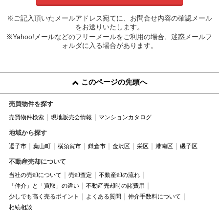
※ご記入頂いたメールアドレス宛てに、お問合せ内容の確認メール
をお送りいたします。
※Yahoo!メールなどのフリーメールをご利用の場合、迷惑メールフ
ォルダに入る場合があります。
このページの先頭へ
売買物件を探す
売買物件検索
現地販売会情報
マンションカタログ
地域から探す
逗子市
葉山町
横須賀市
鎌倉市
金沢区
栄区
港南区
磯子区
不動産売却について
当社の売却について
売却査定
不動産却の流れ
「仲介」と「買取」の違い
不動産売却時の諸費用
少しでも高く売るポイント
よくある質問
仲介手数料について
相続相談