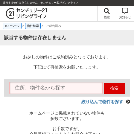
該当する物件は存在しません｜センチュリー21リビングライフ
検索
お知らせ
TOPページ
>
物件検索
>
-
ご成約済み
該当する物件は存在しません
お探しの物件はご成約済みとなっております。
下記にて再検索をお願いたします。
検索
絞り込んで物件を探す
ホームページに掲載されていない物件も
多数ございます。
お手数ですが、
会員登録フォームよりお問合せ下さい。