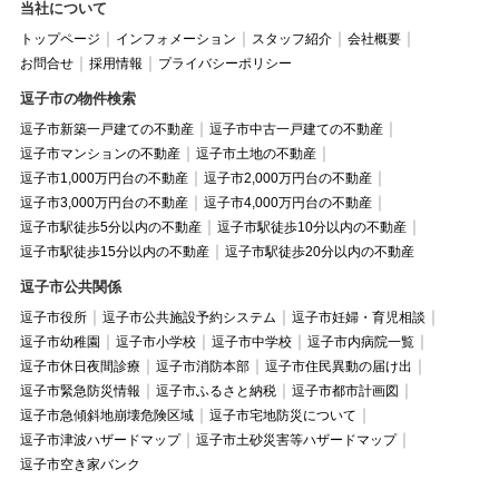
当社について
トップページ
インフォメーション
スタッフ紹介
会社概要
お問合せ
採用情報
プライバシーポリシー
逗子市の物件検索
逗子市新築一戸建ての不動産
逗子市中古一戸建ての不動産
逗子市マンションの不動産
逗子市土地の不動産
逗子市1,000万円台の不動産
逗子市2,000万円台の不動産
逗子市3,000万円台の不動産
逗子市4,000万円台の不動産
逗子市駅徒歩5分以内の不動産
逗子市駅徒歩10分以内の不動産
逗子市駅徒歩15分以内の不動産
逗子市駅徒歩20分以内の不動産
逗子市公共関係
逗子市役所
逗子市公共施設予約システム
逗子市妊婦・育児相談
逗子市幼稚園
逗子市小学校
逗子市中学校
逗子市内病院一覧
逗子市休日夜間診療
逗子市消防本部
逗子市住民異動の届け出
逗子市緊急防災情報
逗子市ふるさと納税
逗子市都市計画図
逗子市急傾斜地崩壊危険区域
逗子市宅地防災について
逗子市津波ハザードマップ
逗子市土砂災害等ハザードマップ
逗子市空き家バンク