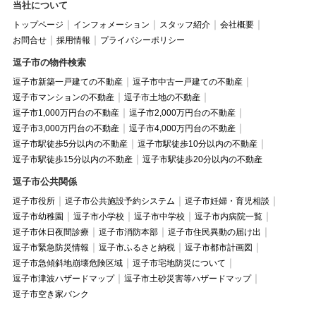
当社について
トップページ
インフォメーション
スタッフ紹介
会社概要
お問合せ
採用情報
プライバシーポリシー
逗子市の物件検索
逗子市新築一戸建ての不動産
逗子市中古一戸建ての不動産
逗子市マンションの不動産
逗子市土地の不動産
逗子市1,000万円台の不動産
逗子市2,000万円台の不動産
逗子市3,000万円台の不動産
逗子市4,000万円台の不動産
逗子市駅徒歩5分以内の不動産
逗子市駅徒歩10分以内の不動産
逗子市駅徒歩15分以内の不動産
逗子市駅徒歩20分以内の不動産
逗子市公共関係
逗子市役所
逗子市公共施設予約システム
逗子市妊婦・育児相談
逗子市幼稚園
逗子市小学校
逗子市中学校
逗子市内病院一覧
逗子市休日夜間診療
逗子市消防本部
逗子市住民異動の届け出
逗子市緊急防災情報
逗子市ふるさと納税
逗子市都市計画図
逗子市急傾斜地崩壊危険区域
逗子市宅地防災について
逗子市津波ハザードマップ
逗子市土砂災害等ハザードマップ
逗子市空き家バンク