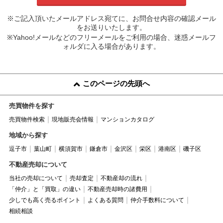
※ご記入頂いたメールアドレス宛てに、お問合せ内容の確認メール
をお送りいたします。
※Yahoo!メールなどのフリーメールをご利用の場合、迷惑メールフ
ォルダに入る場合があります。
このページの先頭へ
売買物件を探す
売買物件検索
現地販売会情報
マンションカタログ
地域から探す
逗子市
葉山町
横須賀市
鎌倉市
金沢区
栄区
港南区
磯子区
不動産売却について
当社の売却について
売却査定
不動産却の流れ
「仲介」と「買取」の違い
不動産売却時の諸費用
少しでも高く売るポイント
よくある質問
仲介手数料について
相続相談