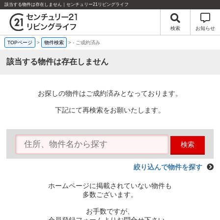
該当する物件は存在しません｜センチュリー21リビングライフ
検索
お知らせ
TOPページ
>
物件検索
>
-
ご成約済み
該当する物件は存在しません
お探しの物件はご成約済みとなっております。
下記にて再検索をお願いたします。
検索
絞り込んで物件を探す
ホームページに掲載されていない物件も
多数ございます。
お手数ですが、
会員登録フォームよりお問合せ下さい。