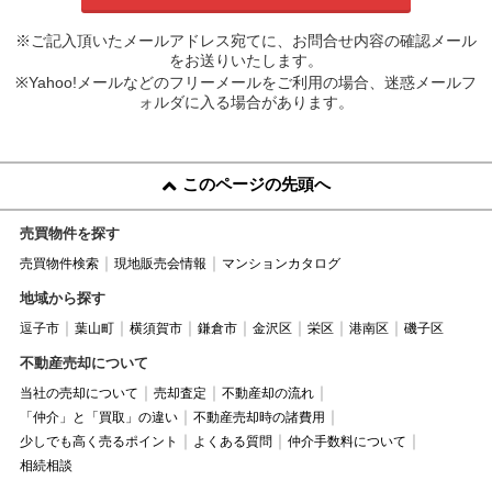
※ご記入頂いたメールアドレス宛てに、お問合せ内容の確認メール
をお送りいたします。
※Yahoo!メールなどのフリーメールをご利用の場合、迷惑メールフ
ォルダに入る場合があります。
このページの先頭へ
売買物件を探す
売買物件検索
現地販売会情報
マンションカタログ
地域から探す
逗子市
葉山町
横須賀市
鎌倉市
金沢区
栄区
港南区
磯子区
不動産売却について
当社の売却について
売却査定
不動産却の流れ
「仲介」と「買取」の違い
不動産売却時の諸費用
少しでも高く売るポイント
よくある質問
仲介手数料について
相続相談