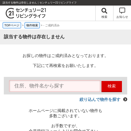
該当する物件は存在しません｜センチュリー21リビングライフ
検索
お知らせ
TOPページ
>
物件検索
>
-
ご成約済み
該当する物件は存在しません
お探しの物件はご成約済みとなっております。
下記にて再検索をお願いたします。
検索
絞り込んで物件を探す
ホームページに掲載されていない物件も
多数ございます。
お手数ですが、
会員登録フォームよりお問合せ下さい。