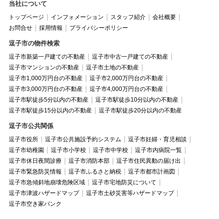
当社について
トップページ
インフォメーション
スタッフ紹介
会社概要
お問合せ
採用情報
プライバシーポリシー
逗子市の物件検索
逗子市新築一戸建ての不動産
逗子市中古一戸建ての不動産
逗子市マンションの不動産
逗子市土地の不動産
逗子市1,000万円台の不動産
逗子市2,000万円台の不動産
逗子市3,000万円台の不動産
逗子市4,000万円台の不動産
逗子市駅徒歩5分以内の不動産
逗子市駅徒歩10分以内の不動産
逗子市駅徒歩15分以内の不動産
逗子市駅徒歩20分以内の不動産
逗子市公共関係
逗子市役所
逗子市公共施設予約システム
逗子市妊婦・育児相談
逗子市幼稚園
逗子市小学校
逗子市中学校
逗子市内病院一覧
逗子市休日夜間診療
逗子市消防本部
逗子市住民異動の届け出
逗子市緊急防災情報
逗子市ふるさと納税
逗子市都市計画図
逗子市急傾斜地崩壊危険区域
逗子市宅地防災について
逗子市津波ハザードマップ
逗子市土砂災害等ハザードマップ
逗子市空き家バンク