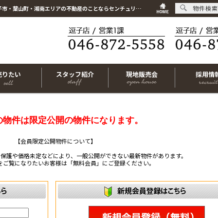
物件検索
こちらは会員物件です【im-316158｜三浦郡葉山町長柄｜新築一戸建て｜2SLDK】｜逗子市・葉山町・湘南エリアの不動産のことならセンチュリー21リビングライフにお任せください！
売りたい
スタッフ紹介
現地販売会
採用情
の物件は限定公開の物件になります。
【会員限定公開物件について】
ー保護や価格未定などにより、一般公開ができない最新物件があります。
をご覧になりたいお客様は「無料会員」にご登録ください。