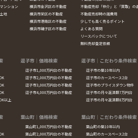
マンション
横浜市金沢区の不動産
不動産売却「仲介」と「買取」の
土地
横浜市栄区の不動産
不動産売却時の諸費用
横浜市港南区の不動産
少しでも高く売るポイント
横浜市磯子区の不動産
よくある質問
リースバックについて
無料売却査定依頼
索
逗子市｜価格検索
逗子市｜こだわり条件検索
逗子市1,000万円台の不動産
逗子市の築10年以内
DK
逗子市2,000万円台の不動産
逗子市のカースペース2台
DK
逗子市3,000万円台の不動産
逗子市のプライスダウン物件
DK
逗子市4,000万円台の不動産
逗子市の月々返済額7万円台
LDK以上
逗子市の月々返済額8万円台
索
葉山町｜価格検索
葉山町｜こだわり条件検索
葉山町1,000万円台の不動産
葉山町の築10年以内
DK
葉山町2,000万円台の不動産
葉山町のカースペース2台