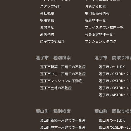
スタッフ紹介
町名から検索
会社概要
現地販売会情報
採用情報
新着物件一覧
お問合せ
プライスダウン物件一覧
来店予約
会員限定物件一覧
逗子市の街紹介
マンションカタログ
逗子市｜種別検索
逗子市｜間取り検
逗子市新築一戸建ての不動産
逗子市の～1LDK
逗子市中古一戸建ての不動産
逗子市の1SLDK～2L
逗子市マンションの不動産
逗子市の2SLDK～3L
逗子市土地の不動産
逗子市の3SLDK～4L
逗子市の4SLDK～5
葉山町｜種別検索
葉山町｜間取り検
葉山町新築一戸建ての不動産
葉山町の～1LDK
葉山町中古一戸建ての不動産
葉山町の1SLDK～2L