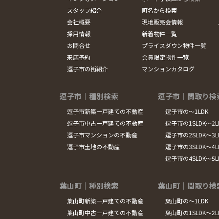
スタッフ紹介
町名から検索
会社概要
現地販売会情報
採用情報
新着物件一覧
お問合せ
プライスダウン物件一覧
来店予約
会員限定物件一覧
逗子市の街紹介
マンションカタログ
逗子市｜種別検索
逗子市｜間取り検
逗子市新築一戸建ての不動産
逗子市の～1LDK
逗子市中古一戸建ての不動産
逗子市の1SLDK～2L
逗子市マンションの不動産
逗子市の2SLDK～3L
逗子市土地の不動産
逗子市の3SLDK～4L
逗子市の4SLDK～5
葉山町｜種別検索
葉山町｜間取り検
葉山町新築一戸建ての不動産
葉山町の～1LDK
葉山町中古一戸建ての不動産
葉山町の1SLDK～2L