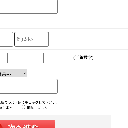
-
-
(半角数字)
確認のうえ下記にチェックして下さい。
意します
同意しません