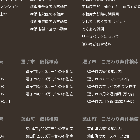
マンション
横浜市金沢区の不動産
不動産売却「仲介」と「買取」の
土地
横浜市栄区の不動産
不動産売却時の諸費用
横浜市港南区の不動産
少しでも高く売るポイント
横浜市磯子区の不動産
よくある質問
リースバックについて
無料売却査定依頼
索
逗子市｜価格検索
逗子市｜こだわり条件検索
逗子市1,000万円台の不動産
逗子市の築10年以内
DK
逗子市2,000万円台の不動産
逗子市のカースペース2台
DK
逗子市3,000万円台の不動産
逗子市のプライスダウン物件
DK
逗子市4,000万円台の不動産
逗子市の月々返済額7万円台
LDK以上
逗子市の月々返済額8万円台
索
葉山町｜価格検索
葉山町｜こだわり条件検索
葉山町1,000万円台の不動産
葉山町の築10年以内
DK
葉山町2,000万円台の不動産
葉山町のカースペース2台