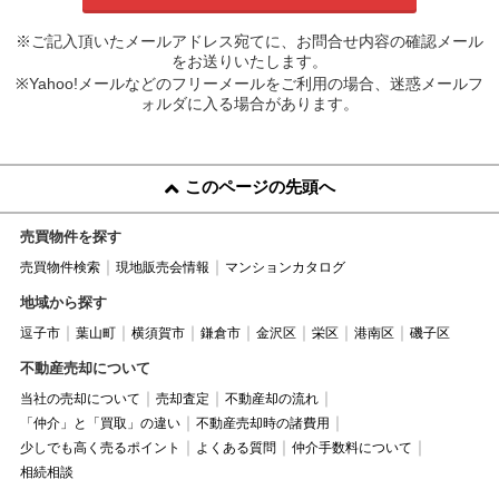
※ご記入頂いたメールアドレス宛てに、お問合せ内容の確認メール
をお送りいたします。
※Yahoo!メールなどのフリーメールをご利用の場合、迷惑メールフ
ォルダに入る場合があります。
このページの先頭へ
売買物件を探す
売買物件検索
現地販売会情報
マンションカタログ
地域から探す
逗子市
葉山町
横須賀市
鎌倉市
金沢区
栄区
港南区
磯子区
不動産売却について
当社の売却について
売却査定
不動産却の流れ
「仲介」と「買取」の違い
不動産売却時の諸費用
少しでも高く売るポイント
よくある質問
仲介手数料について
相続相談