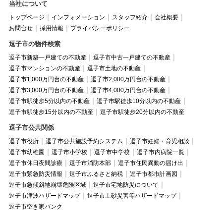
当社について
トップページ
インフォメーション
スタッフ紹介
会社概要
お問合せ
採用情報
プライバシーポリシー
逗子市の物件検索
逗子市新築一戸建ての不動産
逗子市中古一戸建ての不動産
逗子市マンションの不動産
逗子市土地の不動産
逗子市1,000万円台の不動産
逗子市2,000万円台の不動産
逗子市3,000万円台の不動産
逗子市4,000万円台の不動産
逗子市駅徒歩5分以内の不動産
逗子市駅徒歩10分以内の不動産
逗子市駅徒歩15分以内の不動産
逗子市駅徒歩20分以内の不動産
逗子市公共関係
逗子市役所
逗子市公共施設予約システム
逗子市妊婦・育児相談
逗子市幼稚園
逗子市小学校
逗子市中学校
逗子市内病院一覧
逗子市休日夜間診療
逗子市消防本部
逗子市住民異動の届け出
逗子市緊急防災情報
逗子市ふるさと納税
逗子市都市計画図
逗子市急傾斜地崩壊危険区域
逗子市宅地防災について
逗子市津波ハザードマップ
逗子市土砂災害等ハザードマップ
逗子市空き家バンク