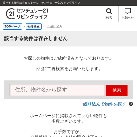
該当する物件は存在しません｜センチュリー21リビングライフ
検索
お知らせ
TOPページ
>
物件検索
>
-
ご成約済み
該当する物件は存在しません
お探しの物件はご成約済みとなっております。
下記にて再検索をお願いたします。
検索
絞り込んで物件を探す
ホームページに掲載されていない物件も
多数ございます。
お手数ですが、
会員登録フォームよりお問合せ下さい。