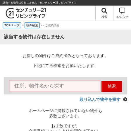
該当する物件は存在しません｜センチュリー21リビングライフ
検索
お知らせ
TOPページ
>
物件検索
>
-
ご成約済み
該当する物件は存在しません
お探しの物件はご成約済みとなっております。
下記にて再検索をお願いたします。
検索
絞り込んで物件を探す
ホームページに掲載されていない物件も
多数ございます。
お手数ですが、
会員登録フォームよりお問合せ下さい。