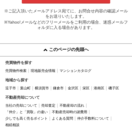
※ご記入頂いたメールアドレス宛てに、お問合せ内容の確認メール
をお送りいたします。
※Yahoo!メールなどのフリーメールをご利用の場合、迷惑メールフ
ォルダに入る場合があります。
このページの先頭へ
売買物件を探す
売買物件検索
現地販売会情報
マンションカタログ
地域から探す
逗子市
葉山町
横須賀市
鎌倉市
金沢区
栄区
港南区
磯子区
不動産売却について
当社の売却について
売却査定
不動産却の流れ
「仲介」と「買取」の違い
不動産売却時の諸費用
少しでも高く売るポイント
よくある質問
仲介手数料について
相続相談