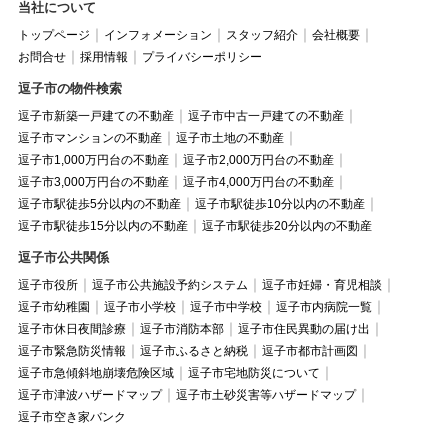
当社について
トップページ
インフォメーション
スタッフ紹介
会社概要
お問合せ
採用情報
プライバシーポリシー
逗子市の物件検索
逗子市新築一戸建ての不動産
逗子市中古一戸建ての不動産
逗子市マンションの不動産
逗子市土地の不動産
逗子市1,000万円台の不動産
逗子市2,000万円台の不動産
逗子市3,000万円台の不動産
逗子市4,000万円台の不動産
逗子市駅徒歩5分以内の不動産
逗子市駅徒歩10分以内の不動産
逗子市駅徒歩15分以内の不動産
逗子市駅徒歩20分以内の不動産
逗子市公共関係
逗子市役所
逗子市公共施設予約システム
逗子市妊婦・育児相談
逗子市幼稚園
逗子市小学校
逗子市中学校
逗子市内病院一覧
逗子市休日夜間診療
逗子市消防本部
逗子市住民異動の届け出
逗子市緊急防災情報
逗子市ふるさと納税
逗子市都市計画図
逗子市急傾斜地崩壊危険区域
逗子市宅地防災について
逗子市津波ハザードマップ
逗子市土砂災害等ハザードマップ
逗子市空き家バンク