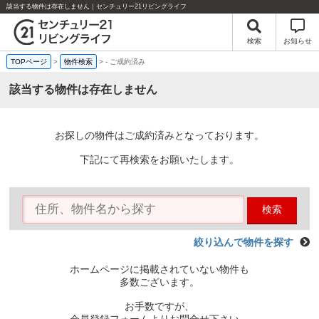
該当する物件は存在しません｜センチュリー21リビングライフ
検索
お知らせ
TOPページ
>
物件検索
>
-
ご成約済み
該当する物件は存在しません
お探しの物件はご成約済みとなっております。
下記にて再検索をお願いたします。
検索
絞り込んで物件を探す
ホームページに掲載されていない物件も
多数ございます。
お手数ですが、
会員登録フォームよりお問合せ下さい。