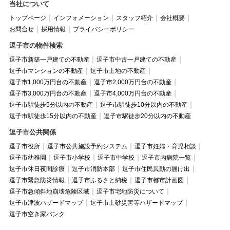
当社について
トップページ
インフォメーション
スタッフ紹介
会社概要
お問合せ
採用情報
プライバシーポリシー
逗子市の物件検索
逗子市新築一戸建ての不動産
逗子市中古一戸建ての不動産
逗子市マンションの不動産
逗子市土地の不動産
逗子市1,000万円台の不動産
逗子市2,000万円台の不動産
逗子市3,000万円台の不動産
逗子市4,000万円台の不動産
逗子市駅徒歩5分以内の不動産
逗子市駅徒歩10分以内の不動産
逗子市駅徒歩15分以内の不動産
逗子市駅徒歩20分以内の不動産
逗子市公共関係
逗子市役所
逗子市公共施設予約システム
逗子市妊婦・育児相談
逗子市幼稚園
逗子市小学校
逗子市中学校
逗子市内病院一覧
逗子市休日夜間診療
逗子市消防本部
逗子市住民異動の届け出
逗子市緊急防災情報
逗子市ふるさと納税
逗子市都市計画図
逗子市急傾斜地崩壊危険区域
逗子市宅地防災について
逗子市津波ハザードマップ
逗子市土砂災害等ハザードマップ
逗子市空き家バンク