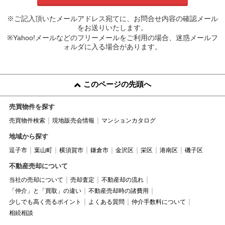
※ご記入頂いたメールアドレス宛てに、お問合せ内容の確認メール
をお送りいたします。
※Yahoo!メールなどのフリーメールをご利用の場合、迷惑メールフ
ォルダに入る場合があります。
このページの先頭へ
売買物件を探す
売買物件検索
現地販売会情報
マンションカタログ
地域から探す
逗子市
葉山町
横須賀市
鎌倉市
金沢区
栄区
港南区
磯子区
不動産売却について
当社の売却について
売却査定
不動産却の流れ
「仲介」と「買取」の違い
不動産売却時の諸費用
少しでも高く売るポイント
よくある質問
仲介手数料について
相続相談