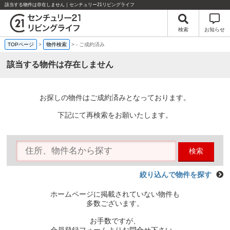
該当する物件は存在しません｜センチュリー21リビングライフ
検索
お知らせ
TOPページ
>
物件検索
>
-
ご成約済み
該当する物件は存在しません
お探しの物件はご成約済みとなっております。
下記にて再検索をお願いたします。
検索
絞り込んで物件を探す
ホームページに掲載されていない物件も
多数ございます。
お手数ですが、
会員登録フォームよりお問合せ下さい。