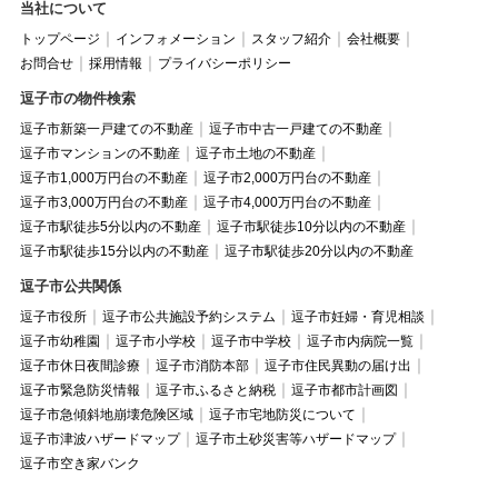
当社について
トップページ
インフォメーション
スタッフ紹介
会社概要
お問合せ
採用情報
プライバシーポリシー
逗子市の物件検索
逗子市新築一戸建ての不動産
逗子市中古一戸建ての不動産
逗子市マンションの不動産
逗子市土地の不動産
逗子市1,000万円台の不動産
逗子市2,000万円台の不動産
逗子市3,000万円台の不動産
逗子市4,000万円台の不動産
逗子市駅徒歩5分以内の不動産
逗子市駅徒歩10分以内の不動産
逗子市駅徒歩15分以内の不動産
逗子市駅徒歩20分以内の不動産
逗子市公共関係
逗子市役所
逗子市公共施設予約システム
逗子市妊婦・育児相談
逗子市幼稚園
逗子市小学校
逗子市中学校
逗子市内病院一覧
逗子市休日夜間診療
逗子市消防本部
逗子市住民異動の届け出
逗子市緊急防災情報
逗子市ふるさと納税
逗子市都市計画図
逗子市急傾斜地崩壊危険区域
逗子市宅地防災について
逗子市津波ハザードマップ
逗子市土砂災害等ハザードマップ
逗子市空き家バンク