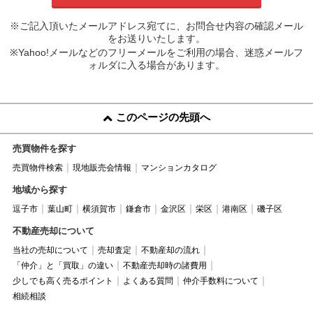
※ご記入頂いたメールアドレス宛てに、お問合せ内容の確認メール
をお送りいたします。
※Yahoo!メールなどのフリーメールをご利用の場合、迷惑メールフ
ォルダに入る場合があります。
このページの先頭へ
売買物件を探す
売買物件検索
現地販売会情報
マンションカタログ
地域から探す
逗子市
葉山町
横須賀市
鎌倉市
金沢区
栄区
港南区
磯子区
不動産売却について
当社の売却について
売却査定
不動産却の流れ
「仲介」と「買取」の違い
不動産売却時の諸費用
少しでも高く売るポイント
よくある質問
仲介手数料について
相続相談