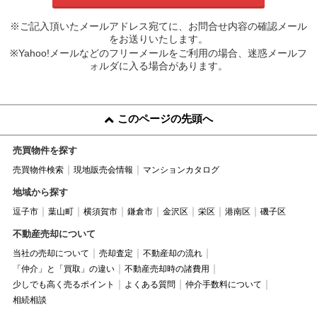
※ご記入頂いたメールアドレス宛てに、お問合せ内容の確認メール
をお送りいたします。
※Yahoo!メールなどのフリーメールをご利用の場合、迷惑メールフ
ォルダに入る場合があります。
このページの先頭へ
売買物件を探す
売買物件検索
現地販売会情報
マンションカタログ
地域から探す
逗子市
葉山町
横須賀市
鎌倉市
金沢区
栄区
港南区
磯子区
不動産売却について
当社の売却について
売却査定
不動産却の流れ
「仲介」と「買取」の違い
不動産売却時の諸費用
少しでも高く売るポイント
よくある質問
仲介手数料について
相続相談