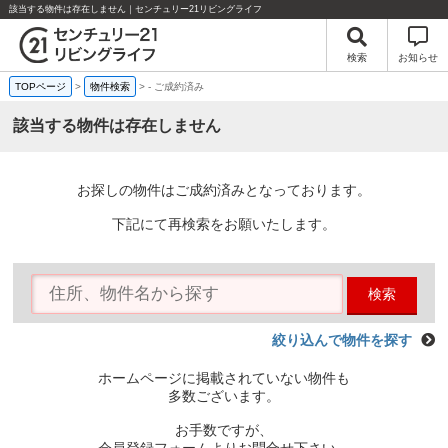
該当する物件は存在しません｜センチュリー21リビングライフ
検索
お知らせ
TOPページ
>
物件検索
>
-
ご成約済み
該当する物件は存在しません
お探しの物件はご成約済みとなっております。
下記にて再検索をお願いたします。
検索
絞り込んで物件を探す
ホームページに掲載されていない物件も
多数ございます。
お手数ですが、
会員登録フォームよりお問合せ下さい。