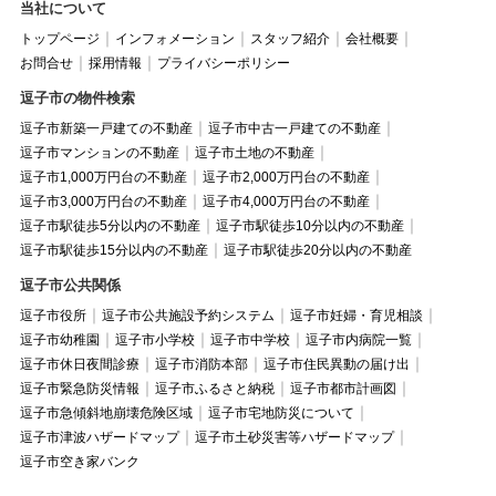
当社について
トップページ
インフォメーション
スタッフ紹介
会社概要
お問合せ
採用情報
プライバシーポリシー
逗子市の物件検索
逗子市新築一戸建ての不動産
逗子市中古一戸建ての不動産
逗子市マンションの不動産
逗子市土地の不動産
逗子市1,000万円台の不動産
逗子市2,000万円台の不動産
逗子市3,000万円台の不動産
逗子市4,000万円台の不動産
逗子市駅徒歩5分以内の不動産
逗子市駅徒歩10分以内の不動産
逗子市駅徒歩15分以内の不動産
逗子市駅徒歩20分以内の不動産
逗子市公共関係
逗子市役所
逗子市公共施設予約システム
逗子市妊婦・育児相談
逗子市幼稚園
逗子市小学校
逗子市中学校
逗子市内病院一覧
逗子市休日夜間診療
逗子市消防本部
逗子市住民異動の届け出
逗子市緊急防災情報
逗子市ふるさと納税
逗子市都市計画図
逗子市急傾斜地崩壊危険区域
逗子市宅地防災について
逗子市津波ハザードマップ
逗子市土砂災害等ハザードマップ
逗子市空き家バンク