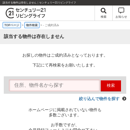
該当する物件は存在しません｜センチュリー21リビングライフ
検索
お知らせ
TOPページ
>
物件検索
>
-
ご成約済み
該当する物件は存在しません
お探しの物件はご成約済みとなっております。
下記にて再検索をお願いたします。
検索
絞り込んで物件を探す
ホームページに掲載されていない物件も
多数ございます。
お手数ですが、
会員登録フォームよりお問合せ下さい。