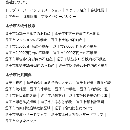
当社について
トップページ
インフォメーション
スタッフ紹介
会社概要
お問合せ
採用情報
プライバシーポリシー
逗子市の物件検索
逗子市新築一戸建ての不動産
逗子市中古一戸建ての不動産
逗子市マンションの不動産
逗子市土地の不動産
逗子市1,000万円台の不動産
逗子市2,000万円台の不動産
逗子市3,000万円台の不動産
逗子市4,000万円台の不動産
逗子市駅徒歩5分以内の不動産
逗子市駅徒歩10分以内の不動産
逗子市駅徒歩15分以内の不動産
逗子市駅徒歩20分以内の不動産
逗子市公共関係
逗子市役所
逗子市公共施設予約システム
逗子市妊婦・育児相談
逗子市幼稚園
逗子市小学校
逗子市中学校
逗子市内病院一覧
逗子市休日夜間診療
逗子市消防本部
逗子市住民異動の届け出
逗子市緊急防災情報
逗子市ふるさと納税
逗子市都市計画図
逗子市急傾斜地崩壊危険区域
逗子市宅地防災について
逗子市津波ハザードマップ
逗子市土砂災害等ハザードマップ
逗子市空き家バンク