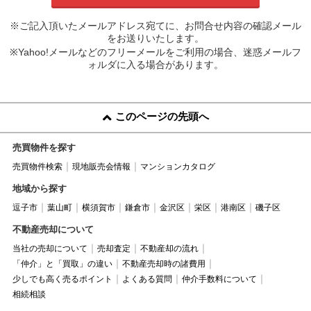
※ご記入頂いたメールアドレス宛てに、お問合せ内容の確認メール
をお送りいたします。
※Yahoo!メールなどのフリーメールをご利用の場合、迷惑メールフ
ォルダに入る場合があります。
このページの先頭へ
売買物件を探す
売買物件検索
現地販売会情報
マンションカタログ
地域から探す
逗子市
葉山町
横須賀市
鎌倉市
金沢区
栄区
港南区
磯子区
不動産売却について
当社の売却について
売却査定
不動産却の流れ
「仲介」と「買取」の違い
不動産売却時の諸費用
少しでも高く売るポイント
よくある質問
仲介手数料について
相続相談