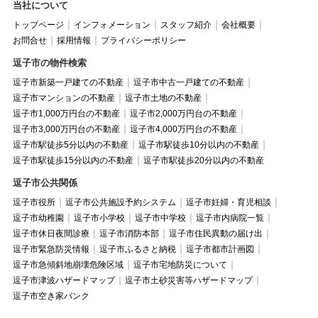
当社について
トップページ
インフォメーション
スタッフ紹介
会社概要
お問合せ
採用情報
プライバシーポリシー
逗子市の物件検索
逗子市新築一戸建ての不動産
逗子市中古一戸建ての不動産
逗子市マンションの不動産
逗子市土地の不動産
逗子市1,000万円台の不動産
逗子市2,000万円台の不動産
逗子市3,000万円台の不動産
逗子市4,000万円台の不動産
逗子市駅徒歩5分以内の不動産
逗子市駅徒歩10分以内の不動産
逗子市駅徒歩15分以内の不動産
逗子市駅徒歩20分以内の不動産
逗子市公共関係
逗子市役所
逗子市公共施設予約システム
逗子市妊婦・育児相談
逗子市幼稚園
逗子市小学校
逗子市中学校
逗子市内病院一覧
逗子市休日夜間診療
逗子市消防本部
逗子市住民異動の届け出
逗子市緊急防災情報
逗子市ふるさと納税
逗子市都市計画図
逗子市急傾斜地崩壊危険区域
逗子市宅地防災について
逗子市津波ハザードマップ
逗子市土砂災害等ハザードマップ
逗子市空き家バンク