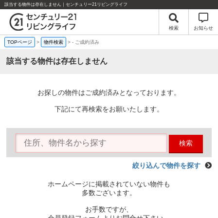
該当する物件は存在しません｜センチュリー21リビングライフ
検索
お知らせ
TOPページ
>
物件検索
>
-
ご成約済み
該当する物件は存在しません
お探しの物件はご成約済みとなっております。
下記にて再検索をお願いたします。
検索
絞り込んで物件を探す
ホームページに掲載されていない物件も
多数ございます。
お手数ですが、
会員登録フォームよりお問合せ下さい。