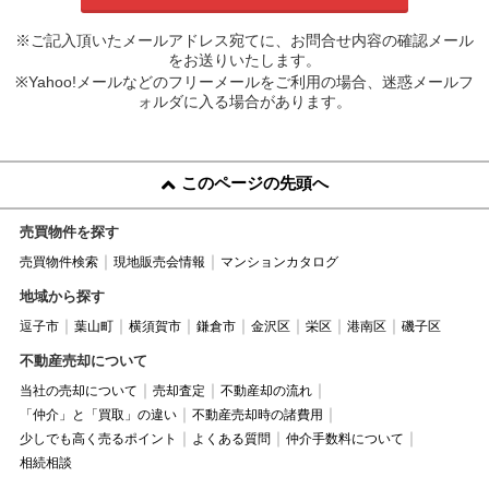
※ご記入頂いたメールアドレス宛てに、お問合せ内容の確認メール
をお送りいたします。
※Yahoo!メールなどのフリーメールをご利用の場合、迷惑メールフ
ォルダに入る場合があります。
このページの先頭へ
売買物件を探す
売買物件検索
現地販売会情報
マンションカタログ
地域から探す
逗子市
葉山町
横須賀市
鎌倉市
金沢区
栄区
港南区
磯子区
不動産売却について
当社の売却について
売却査定
不動産却の流れ
「仲介」と「買取」の違い
不動産売却時の諸費用
少しでも高く売るポイント
よくある質問
仲介手数料について
相続相談