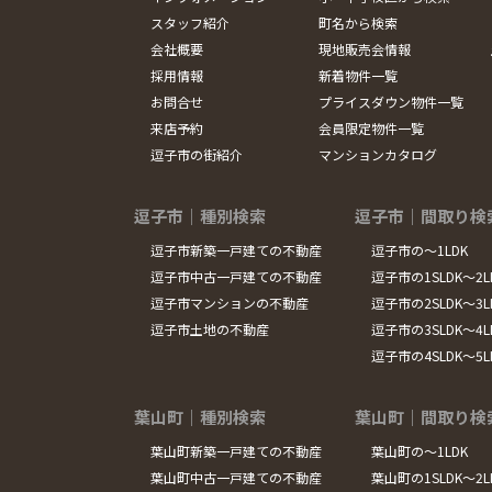
スタッフ紹介
町名から検索
会社概要
現地販売会情報
採用情報
新着物件一覧
お問合せ
プライスダウン物件一覧
来店予約
会員限定物件一覧
逗子市の街紹介
マンションカタログ
逗子市｜種別検索
逗子市｜間取り検
逗子市新築一戸建ての不動産
逗子市の～1LDK
逗子市中古一戸建ての不動産
逗子市の1SLDK～2L
逗子市マンションの不動産
逗子市の2SLDK～3L
逗子市土地の不動産
逗子市の3SLDK～4L
逗子市の4SLDK～5
葉山町｜種別検索
葉山町｜間取り検
葉山町新築一戸建ての不動産
葉山町の～1LDK
葉山町中古一戸建ての不動産
葉山町の1SLDK～2L