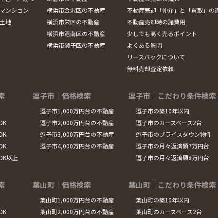
マンション
横浜市金沢区の不動産
不動産売却「仲介」と「買取」の
土地
横浜市栄区の不動産
不動産売却時の諸費用
横浜市港南区の不動産
少しでも高く売るポイント
横浜市磯子区の不動産
よくある質問
リースバックについて
無料売却査定依頼
索
逗子市｜価格検索
逗子市｜こだわり条件検索
逗子市1,000万円台の不動産
逗子市の築10年以内
DK
逗子市2,000万円台の不動産
逗子市のカースペース2台
DK
逗子市3,000万円台の不動産
逗子市のプライスダウン物件
DK
逗子市4,000万円台の不動産
逗子市の月々返済額7万円台
LDK以上
逗子市の月々返済額8万円台
索
葉山町｜価格検索
葉山町｜こだわり条件検索
葉山町1,000万円台の不動産
葉山町の築10年以内
DK
葉山町2,000万円台の不動産
葉山町のカースペース2台