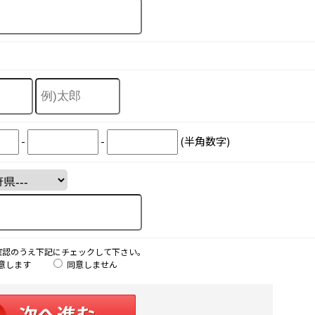
-
-
(半角数字)
確認のうえ下記にチェックして下さい。
意します
同意しません