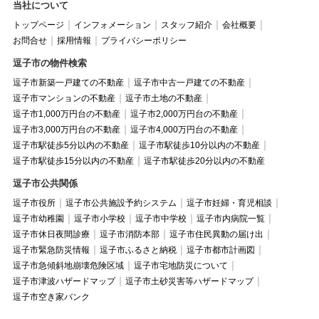
当社について
トップページ
インフォメーション
スタッフ紹介
会社概要
お問合せ
採用情報
プライバシーポリシー
逗子市の物件検索
逗子市新築一戸建ての不動産
逗子市中古一戸建ての不動産
逗子市マンションの不動産
逗子市土地の不動産
逗子市1,000万円台の不動産
逗子市2,000万円台の不動産
逗子市3,000万円台の不動産
逗子市4,000万円台の不動産
逗子市駅徒歩5分以内の不動産
逗子市駅徒歩10分以内の不動産
逗子市駅徒歩15分以内の不動産
逗子市駅徒歩20分以内の不動産
逗子市公共関係
逗子市役所
逗子市公共施設予約システム
逗子市妊婦・育児相談
逗子市幼稚園
逗子市小学校
逗子市中学校
逗子市内病院一覧
逗子市休日夜間診療
逗子市消防本部
逗子市住民異動の届け出
逗子市緊急防災情報
逗子市ふるさと納税
逗子市都市計画図
逗子市急傾斜地崩壊危険区域
逗子市宅地防災について
逗子市津波ハザードマップ
逗子市土砂災害等ハザードマップ
逗子市空き家バンク