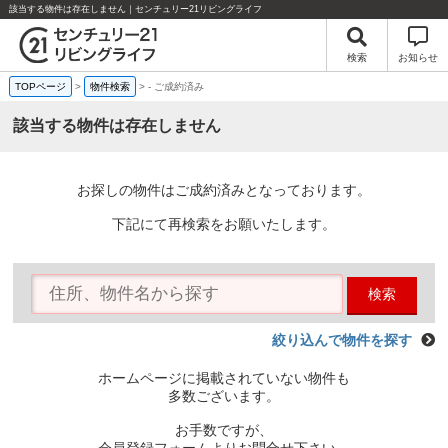
該当する物件は存在しません｜センチュリー21リビングライフ
検索
お知らせ
TOPページ
>
物件検索
>
-
ご成約済み
該当する物件は存在しません
お探しの物件はご成約済みとなっております。
下記にて再検索をお願いたします。
検索
絞り込んで物件を探す
ホームページに掲載されていない物件も
多数ございます。
お手数ですが、
会員登録フォームよりお問合せ下さい。