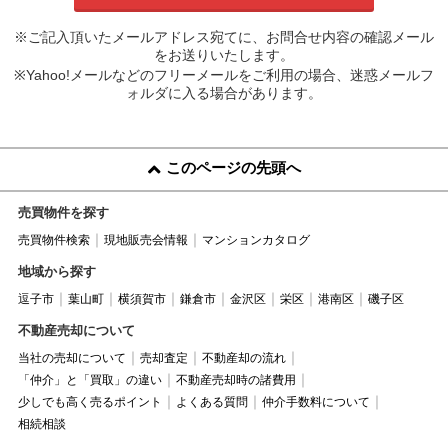
※ご記入頂いたメールアドレス宛てに、お問合せ内容の確認メール
をお送りいたします。
※Yahoo!メールなどのフリーメールをご利用の場合、迷惑メールフ
ォルダに入る場合があります。
このページの先頭へ
売買物件を探す
売買物件検索
現地販売会情報
マンションカタログ
地域から探す
逗子市
葉山町
横須賀市
鎌倉市
金沢区
栄区
港南区
磯子区
不動産売却について
当社の売却について
売却査定
不動産却の流れ
「仲介」と「買取」の違い
不動産売却時の諸費用
少しでも高く売るポイント
よくある質問
仲介手数料について
相続相談