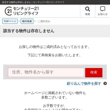
該当する物件は存在しません｜センチュリー21リビングライフ
検索
お知らせ
TOPページ
>
物件検索
>
-
ご成約済み
該当する物件は存在しません
お探しの物件はご成約済みとなっております。
下記にて再検索をお願いたします。
検索
絞り込んで物件を探す
ホームページに掲載されていない物件も
多数ございます。
お手数ですが、
会員登録フォームよりお問合せ下さい。