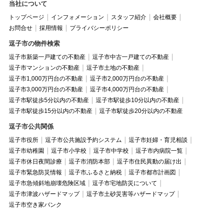
当社について
トップページ
インフォメーション
スタッフ紹介
会社概要
お問合せ
採用情報
プライバシーポリシー
逗子市の物件検索
逗子市新築一戸建ての不動産
逗子市中古一戸建ての不動産
逗子市マンションの不動産
逗子市土地の不動産
逗子市1,000万円台の不動産
逗子市2,000万円台の不動産
逗子市3,000万円台の不動産
逗子市4,000万円台の不動産
逗子市駅徒歩5分以内の不動産
逗子市駅徒歩10分以内の不動産
逗子市駅徒歩15分以内の不動産
逗子市駅徒歩20分以内の不動産
逗子市公共関係
逗子市役所
逗子市公共施設予約システム
逗子市妊婦・育児相談
逗子市幼稚園
逗子市小学校
逗子市中学校
逗子市内病院一覧
逗子市休日夜間診療
逗子市消防本部
逗子市住民異動の届け出
逗子市緊急防災情報
逗子市ふるさと納税
逗子市都市計画図
逗子市急傾斜地崩壊危険区域
逗子市宅地防災について
逗子市津波ハザードマップ
逗子市土砂災害等ハザードマップ
逗子市空き家バンク