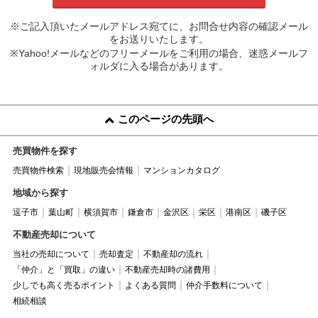
※ご記入頂いたメールアドレス宛てに、お問合せ内容の確認メール
をお送りいたします。
※Yahoo!メールなどのフリーメールをご利用の場合、迷惑メールフ
ォルダに入る場合があります。
このページの先頭へ
売買物件を探す
売買物件検索
現地販売会情報
マンションカタログ
地域から探す
逗子市
葉山町
横須賀市
鎌倉市
金沢区
栄区
港南区
磯子区
不動産売却について
当社の売却について
売却査定
不動産却の流れ
「仲介」と「買取」の違い
不動産売却時の諸費用
少しでも高く売るポイント
よくある質問
仲介手数料について
相続相談