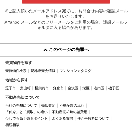
※ご記入頂いたメールアドレス宛てに、お問合せ内容の確認メール
をお送りいたします。
※Yahoo!メールなどのフリーメールをご利用の場合、迷惑メールフ
ォルダに入る場合があります。
このページの先頭へ
売買物件を探す
売買物件検索
現地販売会情報
マンションカタログ
地域から探す
逗子市
葉山町
横須賀市
鎌倉市
金沢区
栄区
港南区
磯子区
不動産売却について
当社の売却について
売却査定
不動産却の流れ
「仲介」と「買取」の違い
不動産売却時の諸費用
少しでも高く売るポイント
よくある質問
仲介手数料について
相続相談