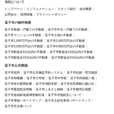
当社について
トップページ
インフォメーション
スタッフ紹介
会社概要
お問合せ
採用情報
プライバシーポリシー
逗子市の物件検索
逗子市新築一戸建ての不動産
逗子市中古一戸建ての不動産
逗子市マンションの不動産
逗子市土地の不動産
逗子市1,000万円台の不動産
逗子市2,000万円台の不動産
逗子市3,000万円台の不動産
逗子市4,000万円台の不動産
逗子市駅徒歩5分以内の不動産
逗子市駅徒歩10分以内の不動産
逗子市駅徒歩15分以内の不動産
逗子市駅徒歩20分以内の不動産
逗子市公共関係
逗子市役所
逗子市公共施設予約システム
逗子市妊婦・育児相談
逗子市幼稚園
逗子市小学校
逗子市中学校
逗子市内病院一覧
逗子市休日夜間診療
逗子市消防本部
逗子市住民異動の届け出
逗子市緊急防災情報
逗子市ふるさと納税
逗子市都市計画図
逗子市急傾斜地崩壊危険区域
逗子市宅地防災について
逗子市津波ハザードマップ
逗子市土砂災害等ハザードマップ
逗子市空き家バンク