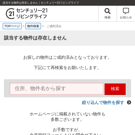
該当する物件は存在しません｜センチュリー21リビングライフ
検索
お知らせ
TOPページ
>
物件検索
>
-
ご成約済み
該当する物件は存在しません
お探しの物件はご成約済みとなっております。
下記にて再検索をお願いたします。
検索
絞り込んで物件を探す
ホームページに掲載されていない物件も
多数ございます。
お手数ですが、
会員登録フォームよりお問合せ下さい。