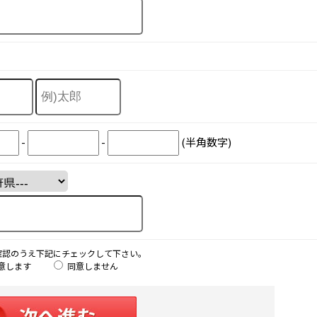
-
-
(半角数字)
確認のうえ下記にチェックして下さい。
意します
同意しません