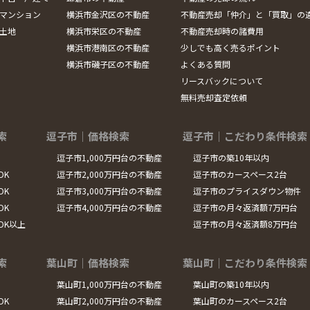
マンション
横浜市金沢区の不動産
不動産売却「仲介」と「買取」の
土地
横浜市栄区の不動産
不動産売却時の諸費用
横浜市港南区の不動産
少しでも高く売るポイント
横浜市磯子区の不動産
よくある質問
リースバックについて
無料売却査定依頼
索
逗子市｜価格検索
逗子市｜こだわり条件検索
逗子市1,000万円台の不動産
逗子市の築10年以内
DK
逗子市2,000万円台の不動産
逗子市のカースペース2台
DK
逗子市3,000万円台の不動産
逗子市のプライスダウン物件
DK
逗子市4,000万円台の不動産
逗子市の月々返済額7万円台
LDK以上
逗子市の月々返済額8万円台
索
葉山町｜価格検索
葉山町｜こだわり条件検索
葉山町1,000万円台の不動産
葉山町の築10年以内
DK
葉山町2,000万円台の不動産
葉山町のカースペース2台