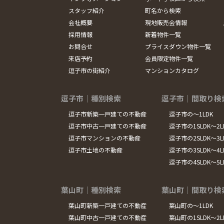
スタッフ紹介
町名から検索
会社概要
現地販売会情報
採用情報
新着物件一覧
お問合せ
プライスダウン物件一覧
来店予約
会員限定物件一覧
逗子市の街紹介
マンションカタログ
逗子市｜種別検索
逗子市｜間取り検
逗子市新築一戸建ての不動産
逗子市の～1LDK
逗子市中古一戸建ての不動産
逗子市の1SLDK～2L
逗子市マンションの不動産
逗子市の2SLDK～3L
逗子市土地の不動産
逗子市の3SLDK～4L
逗子市の4SLDK～5
葉山町｜種別検索
葉山町｜間取り検
葉山町新築一戸建ての不動産
葉山町の～1LDK
葉山町中古一戸建ての不動産
葉山町の1SLDK～2L