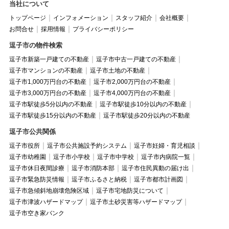
当社について
トップページ
インフォメーション
スタッフ紹介
会社概要
お問合せ
採用情報
プライバシーポリシー
逗子市の物件検索
逗子市新築一戸建ての不動産
逗子市中古一戸建ての不動産
逗子市マンションの不動産
逗子市土地の不動産
逗子市1,000万円台の不動産
逗子市2,000万円台の不動産
逗子市3,000万円台の不動産
逗子市4,000万円台の不動産
逗子市駅徒歩5分以内の不動産
逗子市駅徒歩10分以内の不動産
逗子市駅徒歩15分以内の不動産
逗子市駅徒歩20分以内の不動産
逗子市公共関係
逗子市役所
逗子市公共施設予約システム
逗子市妊婦・育児相談
逗子市幼稚園
逗子市小学校
逗子市中学校
逗子市内病院一覧
逗子市休日夜間診療
逗子市消防本部
逗子市住民異動の届け出
逗子市緊急防災情報
逗子市ふるさと納税
逗子市都市計画図
逗子市急傾斜地崩壊危険区域
逗子市宅地防災について
逗子市津波ハザードマップ
逗子市土砂災害等ハザードマップ
逗子市空き家バンク