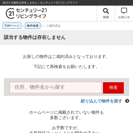
該当する物件は存在しません｜センチュリー21リビングライフ
検索
お知らせ
TOPページ
>
物件検索
>
-
ご成約済み
該当する物件は存在しません
お探しの物件はご成約済みとなっております。
下記にて再検索をお願いたします。
検索
絞り込んで物件を探す
ホームページに掲載されていない物件も
多数ございます。
お手数ですが、
会員登録フォームよりお問合せ下さい。