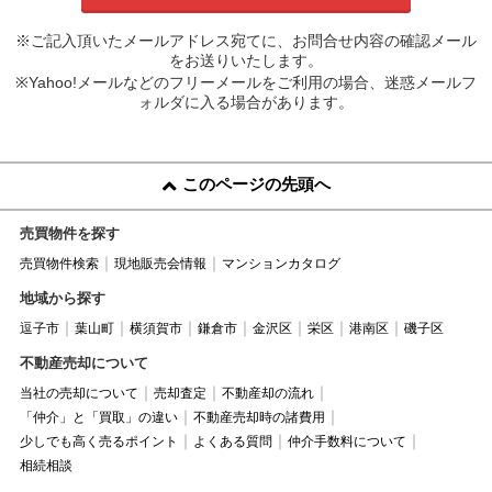
※ご記入頂いたメールアドレス宛てに、お問合せ内容の確認メール
をお送りいたします。
※Yahoo!メールなどのフリーメールをご利用の場合、迷惑メールフ
ォルダに入る場合があります。
このページの先頭へ
売買物件を探す
売買物件検索
現地販売会情報
マンションカタログ
地域から探す
逗子市
葉山町
横須賀市
鎌倉市
金沢区
栄区
港南区
磯子区
不動産売却について
当社の売却について
売却査定
不動産却の流れ
「仲介」と「買取」の違い
不動産売却時の諸費用
少しでも高く売るポイント
よくある質問
仲介手数料について
相続相談