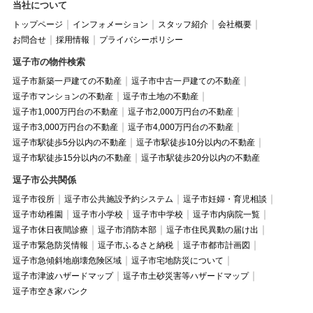
当社について
トップページ
インフォメーション
スタッフ紹介
会社概要
お問合せ
採用情報
プライバシーポリシー
逗子市の物件検索
逗子市新築一戸建ての不動産
逗子市中古一戸建ての不動産
逗子市マンションの不動産
逗子市土地の不動産
逗子市1,000万円台の不動産
逗子市2,000万円台の不動産
逗子市3,000万円台の不動産
逗子市4,000万円台の不動産
逗子市駅徒歩5分以内の不動産
逗子市駅徒歩10分以内の不動産
逗子市駅徒歩15分以内の不動産
逗子市駅徒歩20分以内の不動産
逗子市公共関係
逗子市役所
逗子市公共施設予約システム
逗子市妊婦・育児相談
逗子市幼稚園
逗子市小学校
逗子市中学校
逗子市内病院一覧
逗子市休日夜間診療
逗子市消防本部
逗子市住民異動の届け出
逗子市緊急防災情報
逗子市ふるさと納税
逗子市都市計画図
逗子市急傾斜地崩壊危険区域
逗子市宅地防災について
逗子市津波ハザードマップ
逗子市土砂災害等ハザードマップ
逗子市空き家バンク