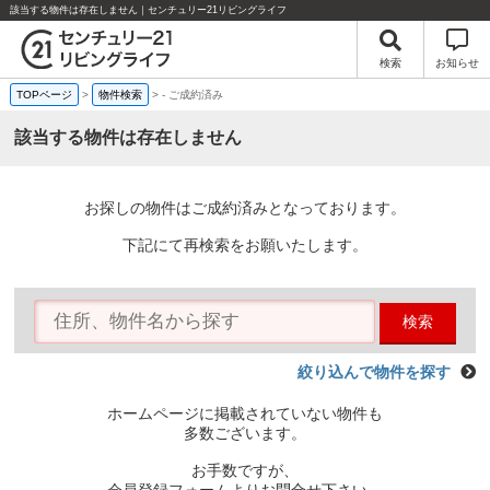
該当する物件は存在しません｜センチュリー21リビングライフ
検索
お知らせ
TOPページ
>
物件検索
>
-
ご成約済み
該当する物件は存在しません
お探しの物件はご成約済みとなっております。
下記にて再検索をお願いたします。
検索
絞り込んで物件を探す
ホームページに掲載されていない物件も
多数ございます。
お手数ですが、
会員登録フォームよりお問合せ下さい。