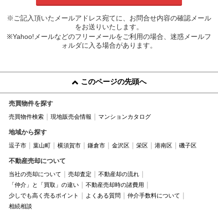
※ご記入頂いたメールアドレス宛てに、お問合せ内容の確認メール
をお送りいたします。
※Yahoo!メールなどのフリーメールをご利用の場合、迷惑メールフ
ォルダに入る場合があります。
このページの先頭へ
売買物件を探す
売買物件検索
現地販売会情報
マンションカタログ
地域から探す
逗子市
葉山町
横須賀市
鎌倉市
金沢区
栄区
港南区
磯子区
不動産売却について
当社の売却について
売却査定
不動産却の流れ
「仲介」と「買取」の違い
不動産売却時の諸費用
少しでも高く売るポイント
よくある質問
仲介手数料について
相続相談