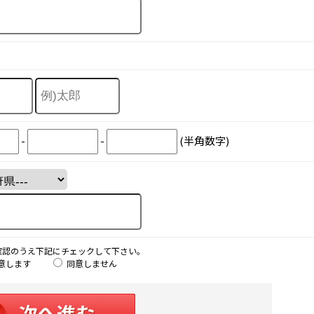
-
-
(半角数字)
確認のうえ下記にチェックして下さい。
意します
同意しません