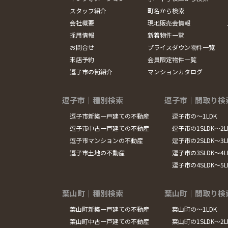
スタッフ紹介
町名から検索
会社概要
現地販売会情報
採用情報
新着物件一覧
お問合せ
プライスダウン物件一覧
来店予約
会員限定物件一覧
逗子市の街紹介
マンションカタログ
逗子市｜種別検索
逗子市｜間取り検
逗子市新築一戸建ての不動産
逗子市の～1LDK
逗子市中古一戸建ての不動産
逗子市の1SLDK～2L
逗子市マンションの不動産
逗子市の2SLDK～3L
逗子市土地の不動産
逗子市の3SLDK～4L
逗子市の4SLDK～5
葉山町｜種別検索
葉山町｜間取り検
葉山町新築一戸建ての不動産
葉山町の～1LDK
葉山町中古一戸建ての不動産
葉山町の1SLDK～2L