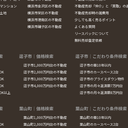
マンション
横浜市金沢区の不動産
不動産売却「仲介」と「買取」の
土地
横浜市栄区の不動産
不動産売却時の諸費用
横浜市港南区の不動産
少しでも高く売るポイント
横浜市磯子区の不動産
よくある質問
リースバックについて
無料売却査定依頼
索
逗子市｜価格検索
逗子市｜こだわり条件検索
逗子市1,000万円台の不動産
逗子市の築10年以内
DK
逗子市2,000万円台の不動産
逗子市のカースペース2台
DK
逗子市3,000万円台の不動産
逗子市のプライスダウン物件
DK
逗子市4,000万円台の不動産
逗子市の月々返済額7万円台
LDK以上
逗子市の月々返済額8万円台
索
葉山町｜価格検索
葉山町｜こだわり条件検索
葉山町1,000万円台の不動産
葉山町の築10年以内
DK
葉山町2,000万円台の不動産
葉山町のカースペース2台