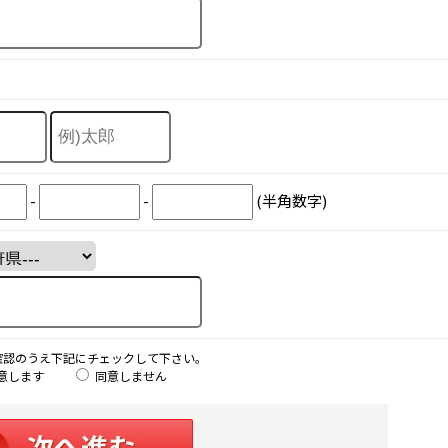
-
-
(半角数字)
確認のうえ下記にチェックして下さい。
意します
同意しません