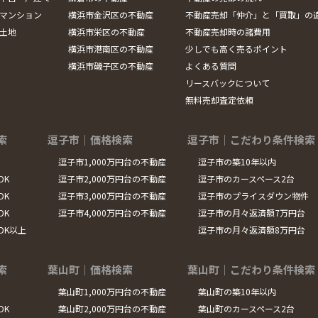
マンション
横浜市金沢区の不動産
不動産売却「仲介」と「買取」の
土地
横浜市栄区の不動産
不動産売却時の諸費用
横浜市港南区の不動産
少しでも高く売るポイント
横浜市磯子区の不動産
よくある質問
リースバックについて
無料売却査定依頼
索
逗子市｜価格検索
逗子市｜こだわり条件検索
逗子市1,000万円台の不動産
逗子市の築10年以内
DK
逗子市2,000万円台の不動産
逗子市のカースペース2台
DK
逗子市3,000万円台の不動産
逗子市のプライスダウン物件
DK
逗子市4,000万円台の不動産
逗子市の月々返済額7万円台
LDK以上
逗子市の月々返済額8万円台
索
葉山町｜価格検索
葉山町｜こだわり条件検索
葉山町1,000万円台の不動産
葉山町の築10年以内
DK
葉山町2,000万円台の不動産
葉山町のカースペース2台