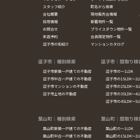
スタッフ紹介
町名から検索
会社概要
現地販売会情報
採用情報
新着物件一覧
お問合せ
プライスダウン物件一覧
来店予約
会員限定物件一覧
逗子市の街紹介
マンションカタログ
逗子市｜種別検索
逗子市｜間取り検
逗子市新築一戸建ての不動産
逗子市の～1LDK
逗子市中古一戸建ての不動産
逗子市の1SLDK～2L
逗子市マンションの不動産
逗子市の2SLDK～3L
逗子市土地の不動産
逗子市の3SLDK～4L
逗子市の4SLDK～5
葉山町｜種別検索
葉山町｜間取り検
葉山町新築一戸建ての不動産
葉山町の～1LDK
葉山町中古一戸建ての不動産
葉山町の1SLDK～2L