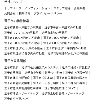
当社について
トップページ
インフォメーション
スタッフ紹介
会社概要
お問合せ
採用情報
プライバシーポリシー
逗子市の物件検索
逗子市新築一戸建ての不動産
逗子市中古一戸建ての不動産
逗子市マンションの不動産
逗子市土地の不動産
逗子市1,000万円台の不動産
逗子市2,000万円台の不動産
逗子市3,000万円台の不動産
逗子市4,000万円台の不動産
逗子市駅徒歩5分以内の不動産
逗子市駅徒歩10分以内の不動産
逗子市駅徒歩15分以内の不動産
逗子市駅徒歩20分以内の不動産
逗子市公共関係
逗子市役所
逗子市公共施設予約システム
逗子市妊婦・育児相談
逗子市幼稚園
逗子市小学校
逗子市中学校
逗子市内病院一覧
逗子市休日夜間診療
逗子市消防本部
逗子市住民異動の届け出
逗子市緊急防災情報
逗子市ふるさと納税
逗子市都市計画図
逗子市急傾斜地崩壊危険区域
逗子市宅地防災について
逗子市津波ハザードマップ
逗子市土砂災害等ハザードマップ
逗子市空き家バンク