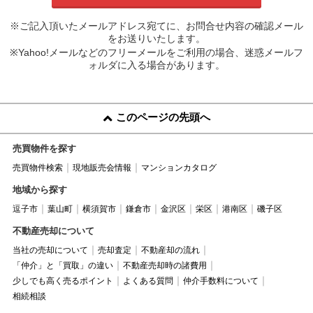
※ご記入頂いたメールアドレス宛てに、お問合せ内容の確認メール
をお送りいたします。
※Yahoo!メールなどのフリーメールをご利用の場合、迷惑メールフ
ォルダに入る場合があります。
このページの先頭へ
売買物件を探す
売買物件検索
現地販売会情報
マンションカタログ
地域から探す
逗子市
葉山町
横須賀市
鎌倉市
金沢区
栄区
港南区
磯子区
不動産売却について
当社の売却について
売却査定
不動産却の流れ
「仲介」と「買取」の違い
不動産売却時の諸費用
少しでも高く売るポイント
よくある質問
仲介手数料について
相続相談