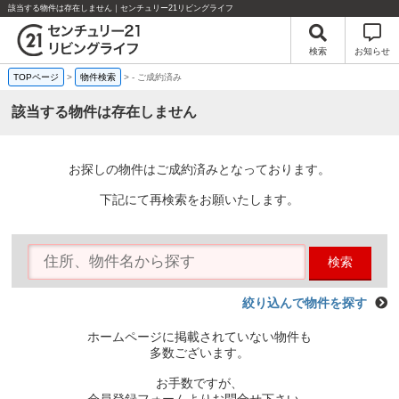
該当する物件は存在しません｜センチュリー21リビングライフ
検索
お知らせ
TOPページ
>
物件検索
>
-
ご成約済み
該当する物件は存在しません
お探しの物件はご成約済みとなっております。
下記にて再検索をお願いたします。
検索
絞り込んで物件を探す
ホームページに掲載されていない物件も
多数ございます。
お手数ですが、
会員登録フォームよりお問合せ下さい。