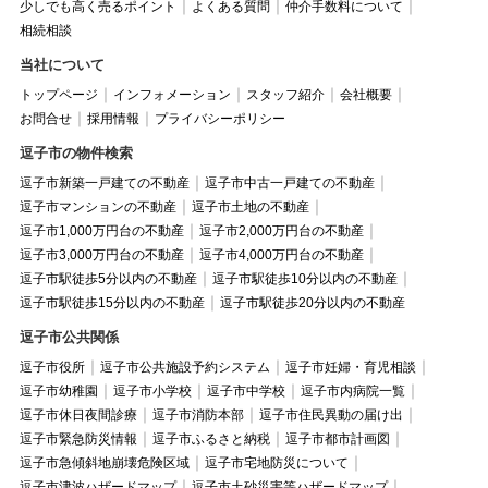
少しでも高く売るポイント
よくある質問
仲介手数料について
相続相談
当社について
トップページ
インフォメーション
スタッフ紹介
会社概要
お問合せ
採用情報
プライバシーポリシー
逗子市の物件検索
逗子市新築一戸建ての不動産
逗子市中古一戸建ての不動産
逗子市マンションの不動産
逗子市土地の不動産
逗子市1,000万円台の不動産
逗子市2,000万円台の不動産
逗子市3,000万円台の不動産
逗子市4,000万円台の不動産
逗子市駅徒歩5分以内の不動産
逗子市駅徒歩10分以内の不動産
逗子市駅徒歩15分以内の不動産
逗子市駅徒歩20分以内の不動産
逗子市公共関係
逗子市役所
逗子市公共施設予約システム
逗子市妊婦・育児相談
逗子市幼稚園
逗子市小学校
逗子市中学校
逗子市内病院一覧
逗子市休日夜間診療
逗子市消防本部
逗子市住民異動の届け出
逗子市緊急防災情報
逗子市ふるさと納税
逗子市都市計画図
逗子市急傾斜地崩壊危険区域
逗子市宅地防災について
逗子市津波ハザードマップ
逗子市土砂災害等ハザードマップ